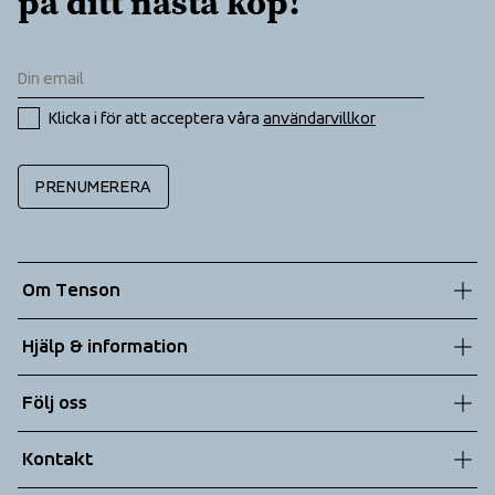
på ditt nästa köp!
Klicka i för att acceptera våra 
användarvillkor
PRENUMERERA
Om Tenson
Vår historia
Hjälp & information
Hållbarhet
Kundtjänst
Följ oss
Teknologier
Allmänna villkor
Kontakt
Returer