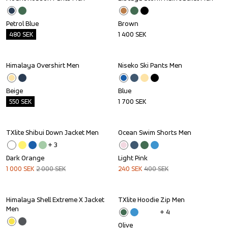
Outlet
Petrol Blue
Brown
480
SEK
1 400
SEK
Himalaya Overshirt Men
Niseko Ski Pants Men
Outlet
Beige
Blue
550
SEK
1 700
SEK
TXlite Shibui Down Jacket Men
Ocean Swim Shorts Men
Sale
Sale
+ 
3
Dark Orange
Light Pink
1 000
SEK
2 000
SEK
240
SEK
400
SEK
Himalaya Shell Extreme X Jacket 
TXlite Hoodie Zip Men
Sale
Outlet
Men
+ 
4
Olive