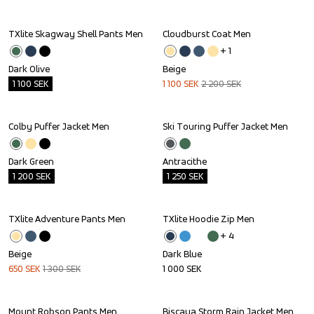
TXlite Skagway Shell Pants Men
Cloudburst Coat Men
Outlet
Sale
+ 
1
Dark Olive
Beige
1 100
SEK
1 100
SEK
2 200
SEK
Colby Puffer Jacket Men
Ski Touring Puffer Jacket Men
Outlet
Outlet
Dark Green
Antracithe
1 200
SEK
1 250
SEK
TXlite Adventure Pants Men
TXlite Hoodie Zip Men
Sale
+ 
4
Beige
Dark Blue
650
SEK
1 300
SEK
1 000
SEK
Mount Robson Pants Men
Biscaya Storm Rain Jacket Men