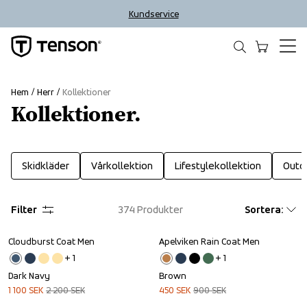
Kundservice
Hem
Herr
Kollektioner
Kollektioner.
Skidkläder
Vårkollektion
Lifestylekollektion
Outd
Filter
374
Produkter
Sortera
:
Cloudburst Coat Men
Apelviken Rain Coat Men
Sale
Sale
+ 
1
+ 
1
Dark Navy
Brown
1 100
SEK
2 200
SEK
450
SEK
900
SEK