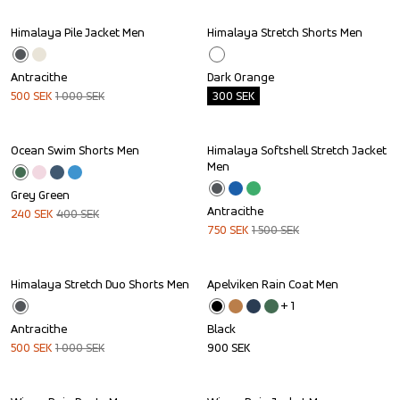
Himalaya Pile Jacket Men
Himalaya Stretch Shorts Men
Sale
Outlet
Antracithe
Dark Orange
500
SEK
1 000
SEK
300
SEK
Ocean Swim Shorts Men
Himalaya Softshell Stretch Jacket 
Sale
Sale
Men
Grey Green
Antracithe
240
SEK
400
SEK
750
SEK
1 500
SEK
Himalaya Stretch Duo Shorts Men
Apelviken Rain Coat Men
Sale
+ 
1
Antracithe
Black
500
SEK
1 000
SEK
900
SEK