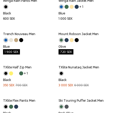
Winga Rain Pants Men
Winga Rain Jacket Men
+ 
1
Black
Blue
600
SEK
1 000
SEK
Trench Nouveau Men
Mount Robson Jacket Men
Outlet
Outlet
Blue
Olive
1 900
SEK
720
SEK
TXlite Half Zip Men
TXlite Nunataq Jacket Men
Sale
Sale
+ 
1
Black
Black
350
SEK
700
SEK
3 000
SEK
6 000
SEK
TXlite Flex Pants Men
Ski Touring Puffer Jacket Men
Outlet