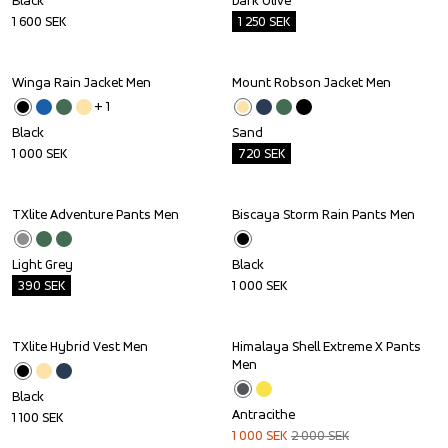
Black
Dark Olive
1 600
SEK
1 250
SEK
Winga Rain Jacket Men
Mount Robson Jacket Men
Outlet
+ 
1
Black
Sand
1 000
SEK
720
SEK
TXlite Adventure Pants Men
Biscaya Storm Rain Pants Men
Outlet
Light Grey
Black
390
SEK
1 000
SEK
TXlite Hybrid Vest Men
Himalaya Shell Extreme X Pants 
Sale
Men
Black
Antracithe
1 100
SEK
1 000
SEK
2 000
SEK