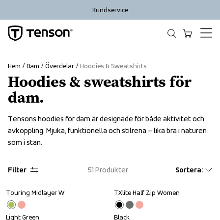
Kundservice
Hem
Dam
Överdelar
Hoodies & Sweatshirts
Hoodies & sweatshirts för
dam.
Tensons hoodies för dam är designade för både aktivitet och 
avkoppling. Mjuka, funktionella och stilrena – lika bra i naturen 
som i stan.
Filter
51
Produkter
Sortera
:
Touring Midlayer W
TXlite Half Zip Women
Outlet
Sale
Light Green
Black