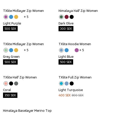
TXlite Midlayer Zip Women
Himalaya Half Zip Women
Outlet
Outlet
+ 
5
Light Purple
Dark Olive
500
SEK
300
SEK
TXlite Midlayer Zip Women
TXlite Hoodie Women
Outlet
Outlet
+ 
5
+ 
5
Grey Green
Light Blue
500
SEK
500
SEK
TXlite Half Zip Women
TXlite Full Zip Women
Outlet
Sale
Coral
Light Turquoise
350
SEK
400
SEK
800
SEK
Himalaya Baselayer Merino Top 
Outlet