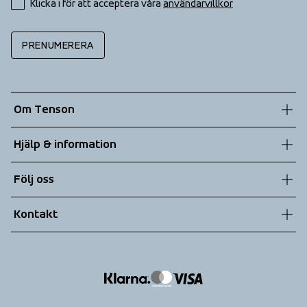
Klicka i för att acceptera våra 
användarvillkor
PRENUMERERA
Om Tenson
Vår historia
Hjälp & information
Hållbarhet
Kundtjänst
Följ oss
Teknologier
Allmänna villkor
Kontakt
Returer
info@tenson.com
Leverans
Size guide
Tillgänglighets­redogörelse