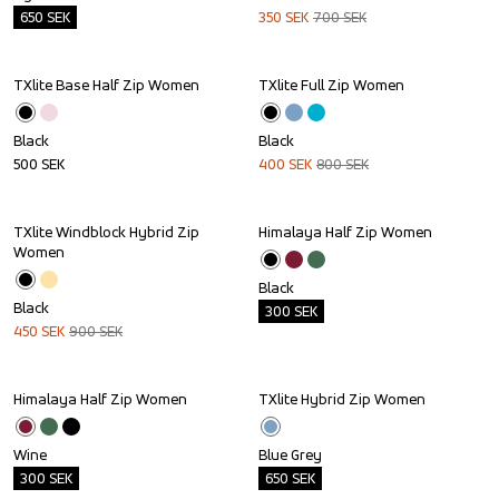
650
SEK
350
SEK
700
SEK
TXlite Base Half Zip Women
TXlite Full Zip Women
Sale
Black
Black
500
SEK
400
SEK
800
SEK
TXlite Windblock Hybrid Zip 
Himalaya Half Zip Women
Sale
Outlet
Women
Black
Black
300
SEK
450
SEK
900
SEK
Himalaya Half Zip Women
TXlite Hybrid Zip Women
Outlet
Outlet
Wine
Blue Grey
300
SEK
650
SEK