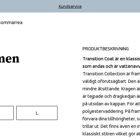
Kundservice
Sommarrea
Outlet
PRODUKTBESKRIVNING
omen
Transition Coat är en klass
Transition Coat är en klass
som andas och är vattenavv
som andas och är vattenavv
Transition Collection är fra
Transition Collection är fra
väldigt oförutsägbart. Den ä
väldigt oförutsägbart. Den ä
mindre åtsittande. Kragen är
mindre åtsittande. Kragen är
är tejpade och dragkedjan är 
är tejpade och dragkedjan är 
på utsidan av kappan. För a
på utsidan av kappan. För a
polyestervaddering. På frams
polyestervaddering. På frams
L
förvara dina tillhörigheter, 
förvara dina tillhörigheter, 
trillar ut. Det finns även en
trillar ut. Det finns även en
klassiskt stilren vilket gör a
klassiskt stilren vilket gör a