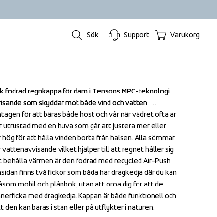
Sök
Support
Varukorg
isk fodrad regnkappa för dam i Tensons MPC-teknologi 
isk fodrad regnkappa för dam i Tensons MPC-teknologi 
isande som skyddar mot både vind och vatten. 
isande som skyddar mot både vind och vatten. 
mtagen för att bäras både höst och vår när vädret ofta är 
mtagen för att bäras både höst och vår när vädret ofta är 
r utrustad med en huva som går att justera mer eller 
r utrustad med en huva som går att justera mer eller 
 hög för att hålla vinden borta från halsen. Alla sömmar 
 hög för att hålla vinden borta från halsen. Alla sömmar 
vattenavvisande vilket hjälper till att regnet håller sig 
vattenavvisande vilket hjälper till att regnet håller sig 
tt behålla värmen är den fodrad med recycled Air-Push 
tt behålla värmen är den fodrad med recycled Air-Push 
idan finns två fickor som båda har dragkedja där du kan 
idan finns två fickor som båda har dragkedja där du kan 
såsom mobil och plånbok, utan att oroa dig för att de 
såsom mobil och plånbok, utan att oroa dig för att de 
 innerficka med dragkedja. Kappan är både funktionell och 
 innerficka med dragkedja. Kappan är både funktionell och 
tt den kan bäras i stan eller på utflykter i naturen.
tt den kan bäras i stan eller på utflykter i naturen.