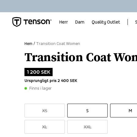
Herr
Dam
Quality Outlet
Hem
Transition Coat Women
Transition Coat W
1 200 SEK
Ursprungligt pris
2 400 SEK
Finns i lager
XS
S
M
XL
XXL