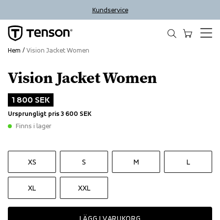
Kundservice
Hem
Vision Jacket Women
Vision Jacket Women
Outlet
1 800 SEK
Ursprungligt pris
3 600 SEK
Finns i lager
XS
S
M
L
XL
XXL
LÄGG I VARUKORG