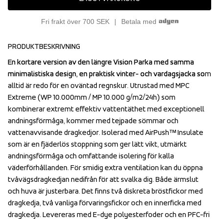
Fri frakt över 700 SEK
Betala med
PRODUKTBESKRIVNING
En kortare version av den längre Vision Parka med samma 
En kortare version av den längre Vision Parka med samma 
minimalistiska design, en praktisk vinter- och vardagsjacka som 
minimalistiska design, en praktisk vinter- och vardagsjacka som 
alltid är redo för en oväntad regnskur. Utrustad med MPC 
alltid är redo för en oväntad regnskur. Utrustad med MPC 
Extreme (WP 10.000mm / MP 10.000 g/m2/24h) som 
Extreme (WP 10.000mm / MP 10.000 g/m2/24h) som 
kombinerar extremt effektiv vattentäthet med exceptionell 
kombinerar extremt effektiv vattentäthet med exceptionell 
andningsförmåga, kommer med tejpade sömmar och 
andningsförmåga, kommer med tejpade sömmar och 
vattenavvisande dragkedjor. Isolerad med AirPush™ Insulate 
vattenavvisande dragkedjor. Isolerad med AirPush™ Insulate 
som är en fjäderlös stoppning som ger lätt vikt, utmärkt 
som är en fjäderlös stoppning som ger lätt vikt, utmärkt 
andningsförmåga och omfattande isolering för kalla 
andningsförmåga och omfattande isolering för kalla 
väderförhållanden. För smidig extra ventilation kan du öppna 
väderförhållanden. För smidig extra ventilation kan du öppna 
tvåvägsdragkedjan nedifrån för att svalka dig. Både ärmslut 
tvåvägsdragkedjan nedifrån för att svalka dig. Både ärmslut 
och huva är justerbara. Det finns två diskreta bröstfickor med 
och huva är justerbara. Det finns två diskreta bröstfickor med 
dragkedja, två vanliga förvaringsfickor och en innerficka med 
dragkedja, två vanliga förvaringsfickor och en innerficka med 
dragkedja. Levereras med E-dye polyesterfoder och en PFC-fri 
dragkedja. Levereras med E-dye polyesterfoder och en PFC-fri 