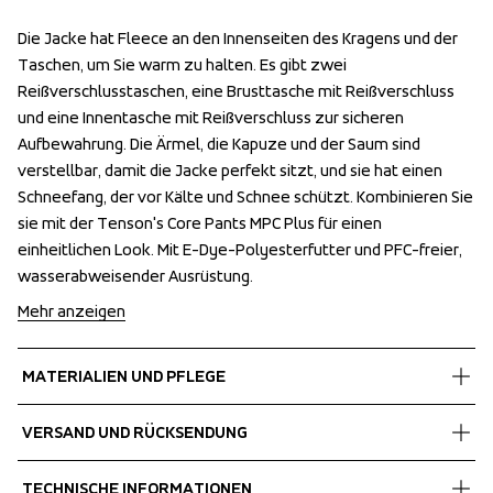
Die Jacke hat Fleece an den Innenseiten des Kragens und der 
Die Jacke hat Fleece an den Innenseiten des Kragens und der 
Taschen, um Sie warm zu halten. Es gibt zwei 
Taschen, um Sie warm zu halten. Es gibt zwei 
Reißverschlusstaschen, eine Brusttasche mit Reißverschluss 
Reißverschlusstaschen, eine Brusttasche mit Reißverschluss 
und eine Innentasche mit Reißverschluss zur sicheren 
und eine Innentasche mit Reißverschluss zur sicheren 
Aufbewahrung. Die Ärmel, die Kapuze und der Saum sind 
Aufbewahrung. Die Ärmel, die Kapuze und der Saum sind 
verstellbar, damit die Jacke perfekt sitzt, und sie hat einen 
verstellbar, damit die Jacke perfekt sitzt, und sie hat einen 
Schneefang, der vor Kälte und Schnee schützt. Kombinieren Sie 
Schneefang, der vor Kälte und Schnee schützt. Kombinieren Sie 
sie mit der Tenson's Core Pants MPC Plus für einen 
sie mit der Tenson's Core Pants MPC Plus für einen 
einheitlichen Look. Mit E-Dye-Polyesterfutter und PFC-freier, 
einheitlichen Look. Mit E-Dye-Polyesterfutter und PFC-freier, 
wasserabweisender Ausrüstung.
wasserabweisender Ausrüstung.
Mehr anzeigen
MATERIALIEN UND PFLEGE
Fabrics
VERSAND UND RÜCKSENDUNG
Shell fabric 1
 MPC Plus
Kostenlose Lieferung bei Bestellungen über 60 €.
TECHNISCHE INFORMATIONEN