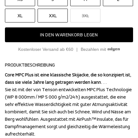
XL
XXL
3XL
IN DEN WARENKORB LEGEN
Kostenloser Versand ab €60
Bezahlen mit
PRODUKTBESCHREIBUNG
Core MPC Plus ist eine klassische Skijacke, die so konzipiert ist, 
Core MPC Plus ist eine klassische Skijacke, die so konzipiert ist, 
dass sie viele Jahre lang getragen werden kann. 

dass sie viele Jahre lang getragen werden kann. 

Sie ist mit der von Tenson entwickelten MPC Plus Technologie 
Sie ist mit der von Tenson entwickelten MPC Plus Technologie 
(WP 8 000mm / MP 5 000 g/m2/24 h) ausgestattet, die eine 
(WP 8 000mm / MP 5 000 g/m2/24 h) ausgestattet, die eine 
sehr effektive Wasserdichtigkeit mit guter Atmungsaktivität 
sehr effektive Wasserdichtigkeit mit guter Atmungsaktivität 
kombiniert, damit Sie sich auch bei Schnee, Wind und Nässe am 
kombiniert, damit Sie sich auch bei Schnee, Wind und Nässe am 
Berg wohlfühlen. Ausgestattet mit AirPush™ Insulate, das für 
Berg wohlfühlen. Ausgestattet mit AirPush™ Insulate, das für 
Dampfmanagement sorgt und gleichzeitig die Wärmeleistung 
Dampfmanagement sorgt und gleichzeitig die Wärmeleistung 
aufrechterhält.

aufrechterhält.
