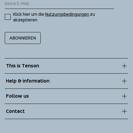
Klick hier um die 
Nutzungsbedingungen
 zu 
akzeptieren
ABONNIEREN
This is Tenson
About us
Help & information
Sustainability
Customer service
Follow us
Technologies
Terms & Conditions
Contact
Returns
info@tenson.com
Shipping