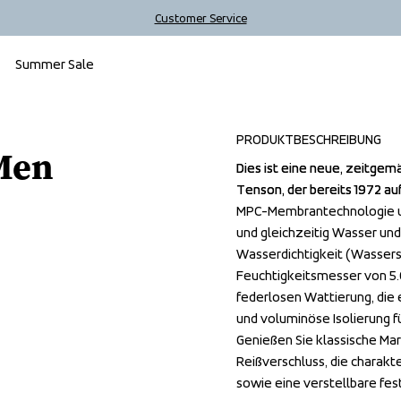
Customer Service
Summer Sale
PRODUKTBESCHREIBUNG
Men
Dies ist eine neue, zeitgemä
Dies ist eine neue, zeitgemä
Tenson, der bereits 1972 a
Tenson, der bereits 1972 a
MPC-Membrantechnologie und
MPC-Membrantechnologie und
und gleichzeitig Wasser und 
und gleichzeitig Wasser und 
Wasserdichtigkeit (Wassers
Wasserdichtigkeit (Wassers
Feuchtigkeitsmesser von 5.0
Feuchtigkeitsmesser von 5.0
federlosen Wattierung, die 
federlosen Wattierung, die 
und voluminöse Isolierung f
und voluminöse Isolierung f
Genießen Sie klassische M
Genießen Sie klassische M
Reißverschluss, die charakt
Reißverschluss, die charakt
sowie eine verstellbare fes
sowie eine verstellbare fes