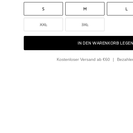
S
M
L
XXL
3XL
IN DEN WARENKORB LEGE
Kostenloser Versand ab €60
Bezahle