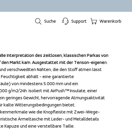
Suche
Support
Warenkorb
ße Interpretation des zeitlosen, klassischen Parkas von 
ße Interpretation des zeitlosen, klassischen Parkas von 
uf den Markt kam. Ausgestattet mit der Tenson-eigenen 
uf den Markt kam. Ausgestattet mit der Tenson-eigenen 
 verschweißten Nähten, die den Stoff atmen lässt 
 verschweißten Nähten, die den Stoff atmen lässt 
Feuchtigkeit abhält - eine garantierte 
Feuchtigkeit abhält - eine garantierte 
äule) von mindestens 5.000 mm und ein 
äule) von mindestens 5.000 mm und ein 
00 g/m2/24h. Isoliert mit AirPush™ Insulate, einer 
00 g/m2/24h. Isoliert mit AirPush™ Insulate, einer 
ein geringes Gewicht, hervorragende Atmungsaktivität 
ein geringes Gewicht, hervorragende Atmungsaktivität 
ür kalte Witterungsbedingungen bietet.

ür kalte Witterungsbedingungen bietet.

arkenmerkmale wie die Knopfleiste mit Zwei-Wege-
arkenmerkmale wie die Knopfleiste mit Zwei-Wege-
eristische Ärmeltasche mit Leder- und Metalldetails 
eristische Ärmeltasche mit Leder- und Metalldetails 
te Kapuze und eine verstellbare Taille.
te Kapuze und eine verstellbare Taille.