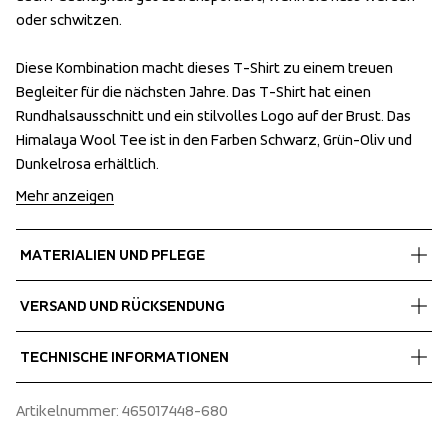
oder schwitzen. 

oder schwitzen. 

Diese Kombination macht dieses T-Shirt zu einem treuen 
Diese Kombination macht dieses T-Shirt zu einem treuen 
Begleiter für die nächsten Jahre. Das T-Shirt hat einen 
Begleiter für die nächsten Jahre. Das T-Shirt hat einen 
Rundhalsausschnitt und ein stilvolles Logo auf der Brust. Das 
Rundhalsausschnitt und ein stilvolles Logo auf der Brust. Das 
Himalaya Wool Tee ist in den Farben Schwarz, Grün-Oliv und 
Himalaya Wool Tee ist in den Farben Schwarz, Grün-Oliv und 
Dunkelrosa erhältlich.
Dunkelrosa erhältlich.
Mehr anzeigen
MATERIALIEN UND PFLEGE
Fabrics
VERSAND UND RÜCKSENDUNG
Shell fabric 1
 50%merino Wool, 50%tencel
Kostenlose Lieferung bei Bestellungen über 60 €.
TECHNISCHE INFORMATIONEN
Wir versenden mit UPS, die tagsüber liefert.
Wählen Sie unbedingt eine Adresse aus, an der Sie das Paket 
Round neck
Artikelnummer
: 
465017448-680
erhalten.
Short inset sleeve