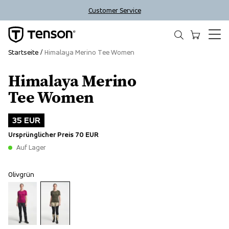
Customer Service
Startseite
Himalaya Merino Tee Women
Himalaya Merino
Outlet
Tee Women
35 EUR
Ursprünglicher Preis
70 EUR
Auf Lager
Olivgrün