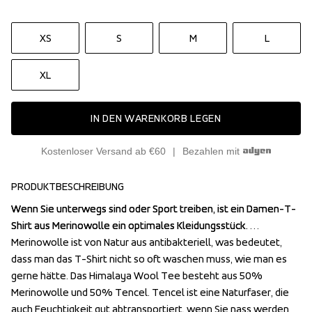
XS
S
M
L
XL
IN DEN WARENKORB LEGEN
Kostenloser Versand ab €60
Bezahlen mit
PRODUKTBESCHREIBUNG
Wenn Sie unterwegs sind oder Sport treiben, ist ein Damen-T-
Wenn Sie unterwegs sind oder Sport treiben, ist ein Damen-T-
Shirt aus Merinowolle ein optimales Kleidungsstück. 
Shirt aus Merinowolle ein optimales Kleidungsstück. 
Merinowolle ist von Natur aus antibakteriell, was bedeutet, 
Merinowolle ist von Natur aus antibakteriell, was bedeutet, 
dass man das T-Shirt nicht so oft waschen muss, wie man es 
dass man das T-Shirt nicht so oft waschen muss, wie man es 
gerne hätte. Das Himalaya Wool Tee besteht aus 50% 
gerne hätte. Das Himalaya Wool Tee besteht aus 50% 
Merinowolle und 50% Tencel. Tencel ist eine Naturfaser, die 
Merinowolle und 50% Tencel. Tencel ist eine Naturfaser, die 
auch Feuchtigkeit gut abtransportiert, wenn Sie nass werden 
auch Feuchtigkeit gut abtransportiert, wenn Sie nass werden 