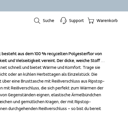
Suche
Support
Warenkorb
t besteht aus dem 100 % recycelten Polyesterflor von 
t besteht aus dem 100 % recycelten Polyesterflor von 
eit und Vielseitigkeit vereint. Der dicke, weiche Stoff 
eit und Vielseitigkeit vereint. Der dicke, weiche Stoff 
knet schnell und bietet Wärme und Komfort. Trage sie 
knet schnell und bietet Wärme und Komfort. Trage sie 
cht oder an kühlen Herbsttagen als Einzelstück. Die 
cht oder an kühlen Herbsttagen als Einzelstück. Die 
t über eine Brusttasche mit Reißverschluss aus Ripstop-
t über eine Brusttasche mit Reißverschluss aus Ripstop-
 mit Reißverschluss, die sich perfekt zum Wärmen der 
 mit Reißverschluss, die sich perfekt zum Wärmen der 
von Gegenständen eignen, elastische Ärmelbündchen 
von Gegenständen eignen, elastische Ärmelbündchen 
eichen und gemütlichen Kragen, der mit Ripstop-
eichen und gemütlichen Kragen, der mit Ripstop-
inen durchgehenden Reißverschluss – so bist du bereit 
inen durchgehenden Reißverschluss – so bist du bereit 