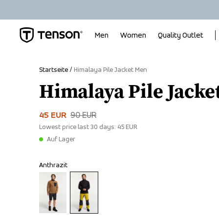
Men
Women
Quality Outlet
Startseite
Himalaya Pile Jacket Men
Himalaya Pile Jacke
45 EUR
90 EUR
Lowest price last 30 days:
45 EUR
Auf Lager
Anthrazit