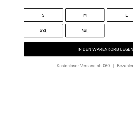
S
M
L
XXL
3XL
IN DEN WARENKORB LEGE
Kostenloser Versand ab €60
Bezahle