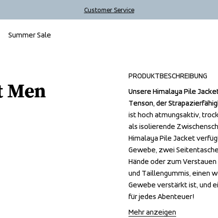
Customer Service
Summer Sale
Sale
PRODUKTBESCHREIBUNG
t Men
Unsere Himalaya Pile Jacke
Unsere Himalaya Pile Jacke
Tenson, der Strapazierfähigk
Tenson, der Strapazierfähigk
ist hoch atmungsaktiv, troc
ist hoch atmungsaktiv, troc
als isolierende Zwischenschi
als isolierende Zwischenschi
Himalaya Pile Jacket verfüg
Himalaya Pile Jacket verfüg
Gewebe, zwei Seitentaschen
Gewebe, zwei Seitentaschen
Hände oder zum Verstauen 
Hände oder zum Verstauen 
und Taillengummis, einen w
und Taillengummis, einen w
Gewebe verstärkt ist, und e
Gewebe verstärkt ist, und e
für jedes Abenteuer!
für jedes Abenteuer!
Mehr anzeigen