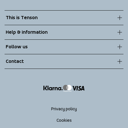
This is Tenson
About us
Help & information
Sustainability
Customer service
Follow us
Technologies
Terms & Conditions
Contact
Returns
info@tenson.com
Shipping
Size guide
Accessibility statement
Return your order
Privacy policy
Cookies