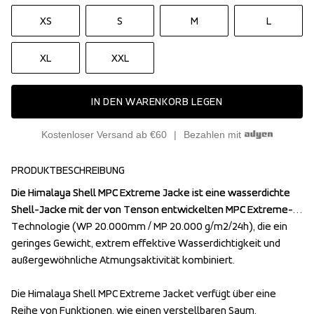
XS
S
M
L
XL
XXL
IN DEN WARENKORB LEGEN
Kostenloser Versand ab €60
Bezahlen mit
PRODUKTBESCHREIBUNG
Die Himalaya Shell MPC Extreme Jacke ist eine wasserdichte 
Die Himalaya Shell MPC Extreme Jacke ist eine wasserdichte 
Shell-Jacke mit der von Tenson entwickelten MPC Extreme-
Shell-Jacke mit der von Tenson entwickelten MPC Extreme-
Technologie (WP 20.000mm / MP 20.000 g/m2/24h), die ein 
Technologie (WP 20.000mm / MP 20.000 g/m2/24h), die ein 
geringes Gewicht, extrem effektive Wasserdichtigkeit und 
geringes Gewicht, extrem effektive Wasserdichtigkeit und 
außergewöhnliche Atmungsaktivität kombiniert. 

außergewöhnliche Atmungsaktivität kombiniert. 

Die Himalaya Shell MPC Extreme Jacket verfügt über eine 
Die Himalaya Shell MPC Extreme Jacket verfügt über eine 
Reihe von Funktionen, wie einen verstellbaren Saum, 
Reihe von Funktionen, wie einen verstellbaren Saum, 