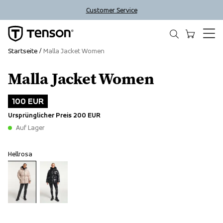
Customer Service
Startseite
Malla Jacket Women
Malla Jacket Women
Outlet
100 EUR
Ursprünglicher Preis
200 EUR
Auf Lager
Hellrosa