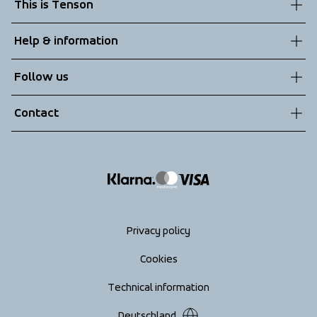
This is Tenson
About us
Help & information
Sustainability
Customer service
Follow us
Technologies
Terms & Conditions
Contact
Returns
info@tenson.com
Shipping
Size guide
Accessibility statement
Return your order
Privacy policy
Cookies
Technical information
Deutschland