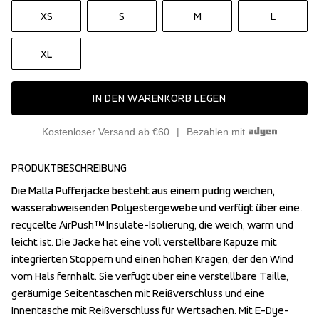
XS
S
M
L
XL
IN DEN WARENKORB LEGEN
Kostenloser Versand ab €60
Bezahlen mit
PRODUKTBESCHREIBUNG
Die Malla Pufferjacke besteht aus einem pudrig weichen, 
Die Malla Pufferjacke besteht aus einem pudrig weichen, 
wasserabweisenden Polyestergewebe und verfügt über eine 
wasserabweisenden Polyestergewebe und verfügt über eine 
recycelte AirPush™ Insulate-Isolierung, die weich, warm und 
recycelte AirPush™ Insulate-Isolierung, die weich, warm und 
leicht ist. Die Jacke hat eine voll verstellbare Kapuze mit 
leicht ist. Die Jacke hat eine voll verstellbare Kapuze mit 
integrierten Stoppern und einen hohen Kragen, der den Wind 
integrierten Stoppern und einen hohen Kragen, der den Wind 
vom Hals fernhält. Sie verfügt über eine verstellbare Taille, 
vom Hals fernhält. Sie verfügt über eine verstellbare Taille, 
geräumige Seitentaschen mit Reißverschluss und eine 
geräumige Seitentaschen mit Reißverschluss und eine 
Innentasche mit Reißverschluss für Wertsachen. Mit E-Dye-
Innentasche mit Reißverschluss für Wertsachen. Mit E-Dye-