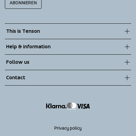
ABONNIEREN
This is Tenson
About us
Help & information
Sustainability
Customer service
Follow us
Technologies
Terms & Conditions
Contact
Returns
info@tenson.com
Shipping
Size guide
Accessibility statement
Return your order
Privacy policy