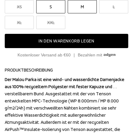
XS
S
M
L
XL
XXL
IN DEN WARENKORB LEGEN
Kostenloser Versand ab €60
Bezahlen mit
PRODUKTBESCHREIBUNG
Der Malou Parka ist eine wind- und wasserdichte Damenjacke 
Der Malou Parka ist eine wind- und wasserdichte Damenjacke 
aus 100% recyceltem Polyester mit fester Kapuze und 
aus 100% recyceltem Polyester mit fester Kapuze und 
verstellbarem Bund. Ausgestattet mit der von Tenson 
verstellbarem Bund. Ausgestattet mit der von Tenson 
entwickelten MPC-Technologie (WP 8.000mm / MP 8.000 
entwickelten MPC-Technologie (WP 8.000mm / MP 8.000 
g/m2/24h) mit verschweißten Nähten kombiniert sie sehr 
g/m2/24h) mit verschweißten Nähten kombiniert sie sehr 
effektive Wasserdichtigkeit mit außergewöhnlicher 
effektive Wasserdichtigkeit mit außergewöhnlicher 
Atmungsaktivität. Außerdem ist er mit der recycelten 
Atmungsaktivität. Außerdem ist er mit der recycelten 
AirPush™ Insulate-Isolierung von Tenson ausgestattet, die 
AirPush™ Insulate-Isolierung von Tenson ausgestattet, die 