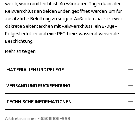
weich, warm und leicht ist. An wärmeren Tagen kann der 
weich, warm und leicht ist. An wärmeren Tagen kann der 
Reißverschluss an beiden Enden geöffnet werden, um für 
Reißverschluss an beiden Enden geöffnet werden, um für 
zusätzliche Belüftung zu sorgen. Außerdem hat sie zwei 
zusätzliche Belüftung zu sorgen. Außerdem hat sie zwei 
diskrete Seitentaschen mit Reißverschluss, ein E-Dye-
diskrete Seitentaschen mit Reißverschluss, ein E-Dye-
Polyesterfutter und eine PFC-freie, wasserabweisende 
Polyesterfutter und eine PFC-freie, wasserabweisende 
Beschichtung.
Beschichtung.
Mehr anzeigen
MATERIALIEN UND PFLEGE
Fabrics
VERSAND UND RÜCKSENDUNG
Shell fabric 1
 100% Recycled Polyester 
Kostenlose Lieferung bei Bestellungen über 60 €.
TECHNISCHE INFORMATIONEN
Lining
Wir versenden mit UPS, die tagsüber liefert.
 100% Polyester
Wählen Sie unbedingt eine Adresse aus, an der Sie das Paket 
Articulated sleeves
Artikelnummer
: 
465018108-999
erhalten.
Two front pockets
Fixed hood
Two way zip at front