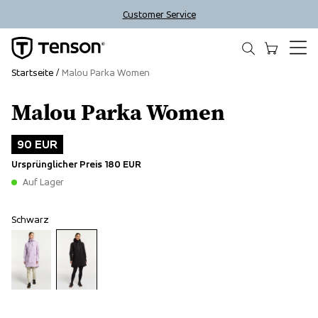
Customer Service
Startseite
Malou Parka Women
Malou Parka Women
Outlet
90 EUR
Ursprünglicher Preis
180 EUR
Auf Lager
Schwarz