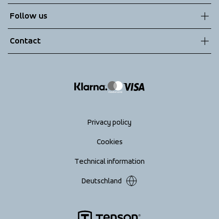
Sustainability
Customer service
Follow us
Technologies
Terms & Conditions
Contact
Returns
info@tenson.com
Shipping
Size guide
Accessibility statement
Return your order
Privacy policy
Cookies
Technical information
Deutschland