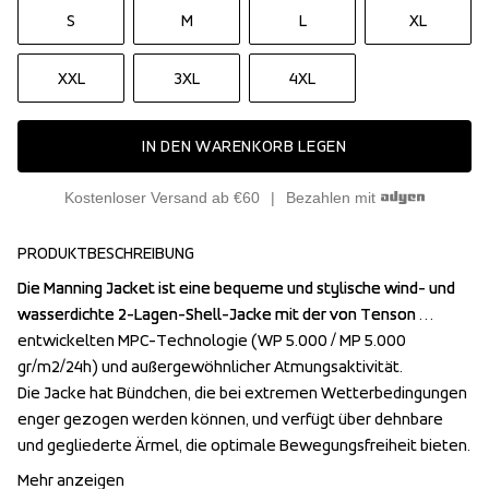
S
M
L
XL
XXL
3XL
4XL
IN DEN WARENKORB LEGEN
Kostenloser Versand ab €60
Bezahlen mit
PRODUKTBESCHREIBUNG
Die Manning Jacket ist eine bequeme und stylische wind- und 
Die Manning Jacket ist eine bequeme und stylische wind- und 
wasserdichte 2-Lagen-Shell-Jacke mit der von Tenson 
wasserdichte 2-Lagen-Shell-Jacke mit der von Tenson 
entwickelten MPC-Technologie (WP 5.000 / MP 5.000 
entwickelten MPC-Technologie (WP 5.000 / MP 5.000 
gr/m2/24h) und außergewöhnlicher Atmungsaktivität.

gr/m2/24h) und außergewöhnlicher Atmungsaktivität.

Die Jacke hat Bündchen, die bei extremen Wetterbedingungen 
Die Jacke hat Bündchen, die bei extremen Wetterbedingungen 
enger gezogen werden können, und verfügt über dehnbare 
enger gezogen werden können, und verfügt über dehnbare 
und gegliederte Ärmel, die optimale Bewegungsfreiheit bieten.
und gegliederte Ärmel, die optimale Bewegungsfreiheit bieten.
Mehr anzeigen