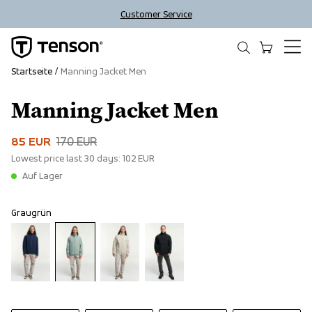
Customer Service
Startseite
Manning Jacket Men
Manning Jacket Men
Sale
85 EUR
170 EUR
Lowest price last 30 days:
102 EUR
Auf Lager
Graugrün