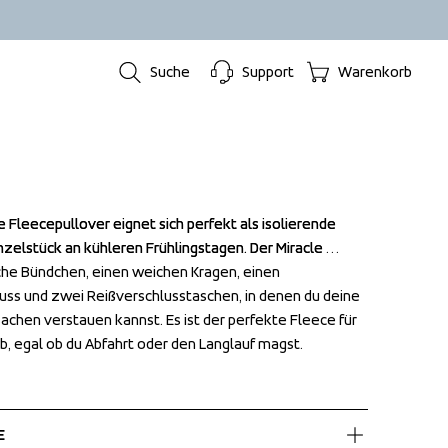
Suche
Support
Warenkorb
e Fleecepullover eignet sich perfekt als isolierende 
e Fleecepullover eignet sich perfekt als isolierende 
nzelstück an kühleren Frühlingstagen. Der Miracle 
nzelstück an kühleren Frühlingstagen. Der Miracle 
che Bündchen, einen weichen Kragen, einen 
che Bündchen, einen weichen Kragen, einen 
ss und zwei Reißverschlusstaschen, in denen du deine 
ss und zwei Reißverschlusstaschen, in denen du deine 
hen verstauen kannst. Es ist der perfekte Fleece für 
hen verstauen kannst. Es ist der perfekte Fleece für 
ub, egal ob du Abfahrt oder den Langlauf magst.
ub, egal ob du Abfahrt oder den Langlauf magst.
E