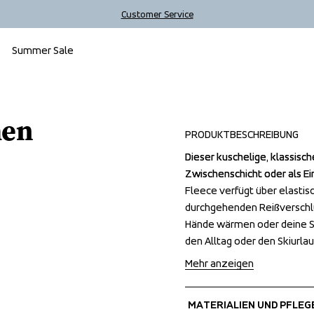
Customer Service
Summer Sale
men
PRODUKTBESCHREIBUNG
Dieser kuschelige, klassisch
Dieser kuschelige, klassisch
Zwischenschicht oder als Ei
Zwischenschicht oder als Ei
Fleece verfügt über elastis
Fleece verfügt über elastis
durchgehenden Reißverschlu
durchgehenden Reißverschlu
Hände wärmen oder deine Sac
Hände wärmen oder deine Sac
den Alltag oder den Skiurla
den Alltag oder den Skiurla
Mehr anzeigen
MATERIALIEN UND PFLEG