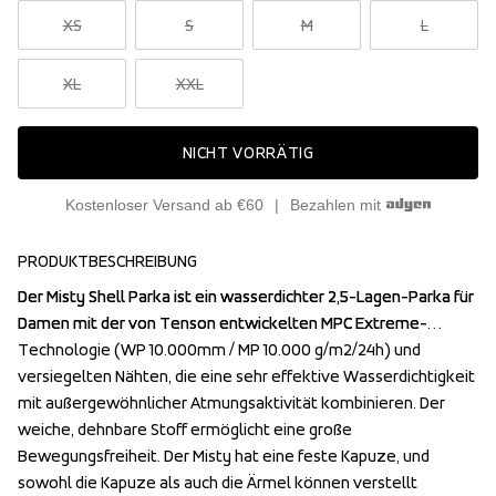
XS
S
M
L
XL
XXL
NICHT VORRÄTIG
Kostenloser Versand ab €60
Bezahlen mit
PRODUKTBESCHREIBUNG
Der Misty Shell Parka ist ein wasserdichter 2,5-Lagen-Parka für 
Der Misty Shell Parka ist ein wasserdichter 2,5-Lagen-Parka für 
Damen mit der von Tenson entwickelten MPC Extreme-
Damen mit der von Tenson entwickelten MPC Extreme-
Technologie (WP 10.000mm / MP 10.000 g/m2/24h) und 
Technologie (WP 10.000mm / MP 10.000 g/m2/24h) und 
versiegelten Nähten, die eine sehr effektive Wasserdichtigkeit 
versiegelten Nähten, die eine sehr effektive Wasserdichtigkeit 
mit außergewöhnlicher Atmungsaktivität kombinieren. Der 
mit außergewöhnlicher Atmungsaktivität kombinieren. Der 
weiche, dehnbare Stoff ermöglicht eine große 
weiche, dehnbare Stoff ermöglicht eine große 
Bewegungsfreiheit. Der Misty hat eine feste Kapuze, und 
Bewegungsfreiheit. Der Misty hat eine feste Kapuze, und 
sowohl die Kapuze als auch die Ärmel können verstellt 
sowohl die Kapuze als auch die Ärmel können verstellt 