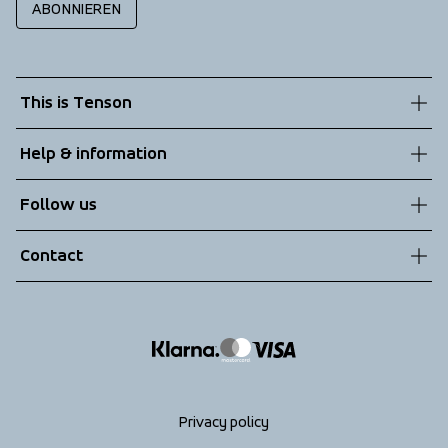
ABONNIEREN
This is Tenson
About us
Help & information
Sustainability
Customer service
Follow us
Technologies
Terms & Conditions
Contact
Returns
info@tenson.com
Shipping
Size guide
Accessibility statement
Return your order
Privacy policy