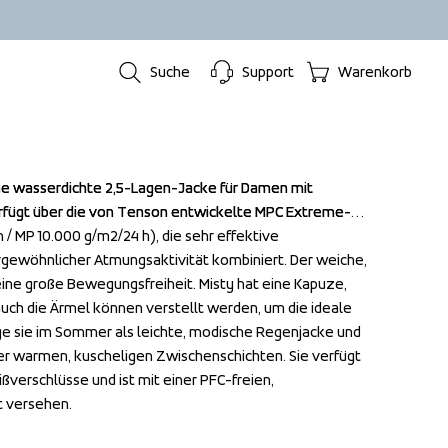
Suche
Support
Warenkorb
eine wasserdichte 2,5-Lagen-Jacke für Damen mit 
eine wasserdichte 2,5-Lagen-Jacke für Damen mit 
erfügt über die von Tenson entwickelte MPC Extreme-
erfügt über die von Tenson entwickelte MPC Extreme-
MP 10.000 g/m2/24 h), die sehr effektive 
MP 10.000 g/m2/24 h), die sehr effektive 
gewöhnlicher Atmungsaktivität kombiniert. Der weiche, 
gewöhnlicher Atmungsaktivität kombiniert. Der weiche, 
ine große Bewegungsfreiheit. Misty hat eine Kapuze, 
ine große Bewegungsfreiheit. Misty hat eine Kapuze, 
uch die Ärmel können verstellt werden, um die ideale 
uch die Ärmel können verstellt werden, um die ideale 
e sie im Sommer als leichte, modische Regenjacke und 
e sie im Sommer als leichte, modische Regenjacke und 
r warmen, kuscheligen Zwischenschichten. Sie verfügt 
r warmen, kuscheligen Zwischenschichten. Sie verfügt 
erschlüsse und ist mit einer PFC-freien, 
erschlüsse und ist mit einer PFC-freien, 
 versehen.
 versehen.