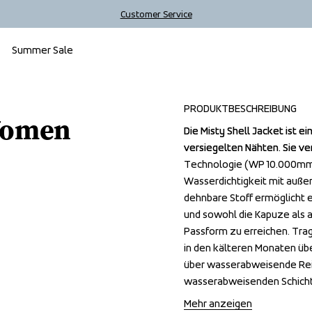
Customer Service
Summer Sale
Outlet
PRODUKTBESCHREIBUNG
 Women
Die Misty Shell Jacket ist 
Die Misty Shell Jacket ist 
versiegelten Nähten. Sie v
versiegelten Nähten. Sie v
Technologie (WP 10.000mm / 
Technologie (WP 10.000mm / 
Wasserdichtigkeit mit außer
Wasserdichtigkeit mit außer
dehnbare Stoff ermöglicht e
dehnbare Stoff ermöglicht e
und sowohl die Kapuze als a
und sowohl die Kapuze als a
Passform zu erreichen. Trag
Passform zu erreichen. Trag
in den kälteren Monaten übe
in den kälteren Monaten übe
über wasserabweisende Reißv
über wasserabweisende Reißv
wasserabweisenden Schicht
wasserabweisenden Schicht
Mehr anzeigen