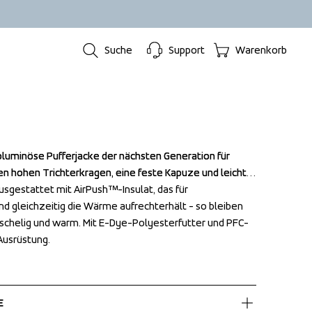
Suche
Support
Warenkorb
luminöse Pufferjacke der nächsten Generation für 
luminöse Pufferjacke der nächsten Generation für 
en hohen Trichterkragen, eine feste Kapuze und leicht 
en hohen Trichterkragen, eine feste Kapuze und leicht 
usgestattet mit AirPush™-Insulat, das für 
usgestattet mit AirPush™-Insulat, das für 
gleichzeitig die Wärme aufrechterhält - so bleiben 
gleichzeitig die Wärme aufrechterhält - so bleiben 
uschelig und warm. Mit E-Dye-Polyesterfutter und PFC-
uschelig und warm. Mit E-Dye-Polyesterfutter und PFC-
Ausrüstung.
Ausrüstung.
E