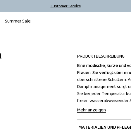
Customer Service
Summer Sale
n
PRODUKTBESCHREIBUNG
Eine modische, kurze und vo
Eine modische, kurze und vo
Frauen. Sie verfügt über ein
Frauen. Sie verfügt über ein
überschnittene Schultern. A
überschnittene Schultern. A
Dampfmanagement sorgt und 
Dampfmanagement sorgt und 
Sie bei jeder Temperatur k
Sie bei jeder Temperatur k
freier, wasserabweisender 
freier, wasserabweisender 
Mehr anzeigen
MATERIALIEN UND PFLEG