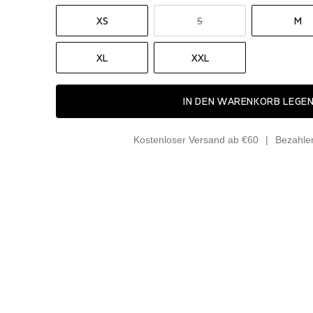
XS
S
M
XL
XXL
IN DEN WARENKORB LEGE
Kostenloser Versand ab €60
Bezahle