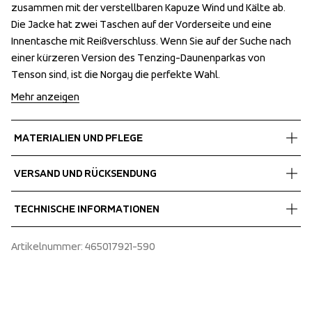
zusammen mit der verstellbaren Kapuze Wind und Kälte ab. 
zusammen mit der verstellbaren Kapuze Wind und Kälte ab. 
Die Jacke hat zwei Taschen auf der Vorderseite und eine 
Die Jacke hat zwei Taschen auf der Vorderseite und eine 
Innentasche mit Reißverschluss. Wenn Sie auf der Suche nach 
Innentasche mit Reißverschluss. Wenn Sie auf der Suche nach 
einer kürzeren Version des Tenzing-Daunenparkas von 
einer kürzeren Version des Tenzing-Daunenparkas von 
Tenson sind, ist die Norgay die perfekte Wahl.
Tenson sind, ist die Norgay die perfekte Wahl.
Mehr anzeigen
MATERIALIEN UND PFLEGE
Fabrics
VERSAND UND RÜCKSENDUNG
Shell fabric 1
 100% Polyurethane 
Kostenlose Lieferung bei Bestellungen über 60 €.
TECHNISCHE INFORMATIONEN
Lining
Wir versenden mit UPS, die tagsüber liefert.
 100% Polyester 
Wählen Sie unbedingt eine Adresse aus, an der Sie das Paket 
Water repellent zippers
Artikelnummer
: 
465017921-590
Insulation
erhalten.
Rib at bottom sleeve
 100% Recycled Polyester
Inner pocket with zip
Air Push soft synthetic insulation
E-dye Polyester lining