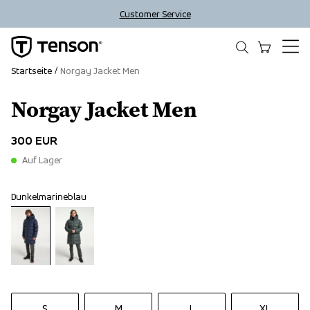
Customer Service
Startseite
Norgay Jacket Men
Norgay Jacket Men
300 EUR
Auf Lager
Dunkelmarineblau
S
M
L
XL