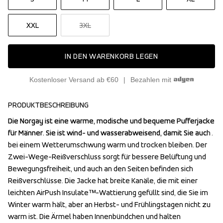
XXL
3XL
IN DEN WARENKORB LEGEN
Kostenloser Versand ab €60
Bezahlen mit
PRODUKTBESCHREIBUNG
Die Norgay ist eine warme, modische und bequeme Pufferjacke 
Die Norgay ist eine warme, modische und bequeme Pufferjacke 
für Männer. Sie ist wind- und wasserabweisend, damit Sie auch 
für Männer. Sie ist wind- und wasserabweisend, damit Sie auch 
bei einem Wetterumschwung warm und trocken bleiben. Der 
bei einem Wetterumschwung warm und trocken bleiben. Der 
Zwei-Wege-Reißverschluss sorgt für bessere Belüftung und 
Zwei-Wege-Reißverschluss sorgt für bessere Belüftung und 
Bewegungsfreiheit, und auch an den Seiten befinden sich 
Bewegungsfreiheit, und auch an den Seiten befinden sich 
Reißverschlüsse. Die Jacke hat breite Kanäle, die mit einer 
Reißverschlüsse. Die Jacke hat breite Kanäle, die mit einer 
leichten AirPush Insulate™-Wattierung gefüllt sind, die Sie im 
leichten AirPush Insulate™-Wattierung gefüllt sind, die Sie im 
Winter warm hält, aber an Herbst- und Frühlingstagen nicht zu 
Winter warm hält, aber an Herbst- und Frühlingstagen nicht zu 
warm ist. Die Ärmel haben Innenbündchen und halten 
warm ist. Die Ärmel haben Innenbündchen und halten 