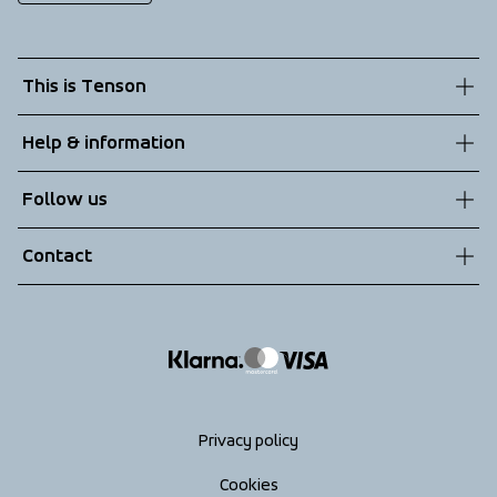
This is Tenson
About us
Help & information
Sustainability
Customer service
Follow us
Technologies
Terms & Conditions
Contact
Returns
info@tenson.com
Shipping
Size guide
Accessibility statement
Return your order
Privacy policy
Cookies