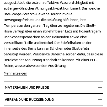
ausgestattet, die extrem effektive Wasserdichtigkeit mit 
ausgestattet, die extrem effektive Wasserdichtigkeit mit 
außergewöhnlicher Atmungsaktivität kombiniert. Das weiche 
außergewöhnlicher Atmungsaktivität kombiniert. Das weiche 
Drei-Wege-Stretch-Gewebe sorgt für volle 
Drei-Wege-Stretch-Gewebe sorgt für volle 
Bewegungsfreiheit und die Belüftung hilft Ihnen, Ihre 
Bewegungsfreiheit und die Belüftung hilft Ihnen, Ihre 
Temperatur den ganzen Tag über zu regulieren. Die Shell-
Temperatur den ganzen Tag über zu regulieren. Die Shell-
Hose verfügt über einen abnehmbaren Latz mit Hosenträgern 
Hose verfügt über einen abnehmbaren Latz mit Hosenträgern 
und Schneegamaschen an den Beinenden sowie eine 
und Schneegamaschen an den Beinenden sowie eine 
verstellbare Taille und Knöchel. Der Stiefelhaken an der 
verstellbare Taille und Knöchel. Der Stiefelhaken an der 
Innenseite des Beins kann an Schuhen oder Skistiefeln 
Innenseite des Beins kann an Schuhen oder Skistiefeln 
befestigt werden. Verstärkte Bereiche sorgen dafür, dass diese 
befestigt werden. Verstärkte Bereiche sorgen dafür, dass diese 
Bereiche der Abnutzung standhalten können. Mit einer PFC-
Bereiche der Abnutzung standhalten können. Mit einer PFC-
freien, wasserabweisenden Ausrüstung.
freien, wasserabweisenden Ausrüstung.
Mehr anzeigen
MATERIALIEN UND PFLEGE
Fabrics
VERSAND UND RÜCKSENDUNG
Shell fabric 1