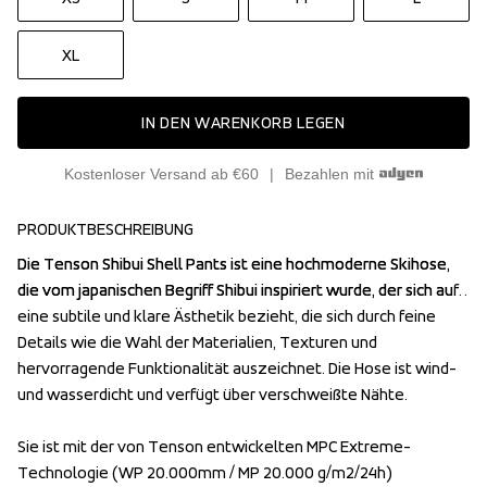
XL
IN DEN WARENKORB LEGEN
Kostenloser Versand ab €60
Bezahlen mit
PRODUKTBESCHREIBUNG
Die Tenson Shibui Shell Pants ist eine hochmoderne Skihose, 
Die Tenson Shibui Shell Pants ist eine hochmoderne Skihose, 
die vom japanischen Begriff Shibui inspiriert wurde, der sich auf 
die vom japanischen Begriff Shibui inspiriert wurde, der sich auf 
eine subtile und klare Ästhetik bezieht, die sich durch feine 
eine subtile und klare Ästhetik bezieht, die sich durch feine 
Details wie die Wahl der Materialien, Texturen und 
Details wie die Wahl der Materialien, Texturen und 
hervorragende Funktionalität auszeichnet. Die Hose ist wind- 
hervorragende Funktionalität auszeichnet. Die Hose ist wind- 
und wasserdicht und verfügt über verschweißte Nähte. 

und wasserdicht und verfügt über verschweißte Nähte. 

Sie ist mit der von Tenson entwickelten MPC Extreme-
Sie ist mit der von Tenson entwickelten MPC Extreme-
Technologie (WP 20.000mm / MP 20.000 g/m2/24h) 
Technologie (WP 20.000mm / MP 20.000 g/m2/24h) 