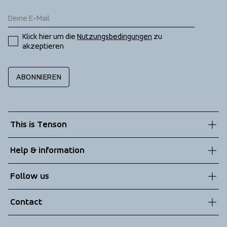
Klick hier um die 
Nutzungsbedingungen
 zu 
akzeptieren
ABONNIEREN
This is Tenson
About us
Help & information
Sustainability
Customer service
Follow us
Technologies
Terms & Conditions
Contact
Returns
info@tenson.com
Shipping