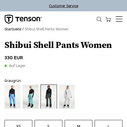
Customer Service
Startseite
Shibui Shell Pants Women
Shibui Shell Pants Women
330 EUR
Auf Lager
Graugrün
XS
S
M
L