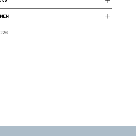
UNG
estellungen über 60 €.
ONEN
tagsüber liefert.
dresse aus, an der Sie das Paket erhalten.
, Water repellent zippers
-226