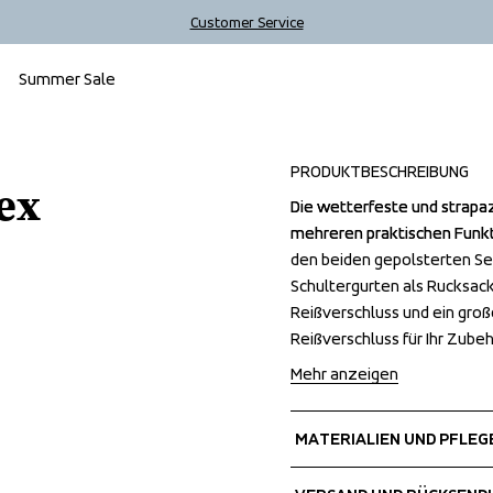
Customer Service
Summer Sale
Outlet
PRODUKTBESCHREIBUNG
ex
Die wetterfeste und strapaz
Die wetterfeste und strapaz
mehreren praktischen Funkti
mehreren praktischen Funkti
den beiden gepolsterten Se
den beiden gepolsterten Se
Schultergurten als Rucksack
Schultergurten als Rucksack
Reißverschluss und ein groß
Reißverschluss und ein groß
Reißverschluss für Ihr Zubeh
Reißverschluss für Ihr Zubeh
Mehr anzeigen
MATERIALIEN UND PFLEG
Fabrics