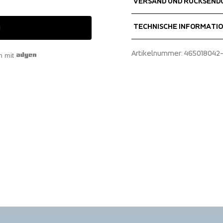
VERSAND UND RÜCKSEND
Shell fabric 1
 100% Polyester
Kostenlose Lieferung bei B
TECHNISCHE INFORMATI
N
Wir versenden mit UPS, die 
Wählen Sie unbedingt eine A
Adjustable carry system
Artikelnummer
: 
465018042
n mit