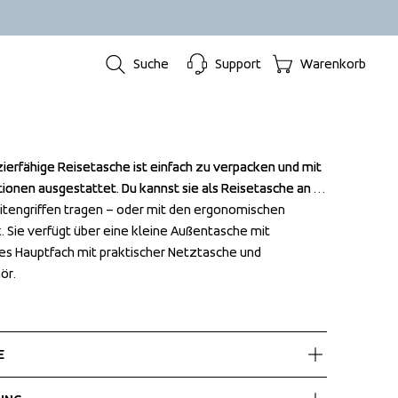
Suche
Support
Warenkorb
ierfähige Reisetasche ist einfach zu verpacken und mit 
ierfähige Reisetasche ist einfach zu verpacken und mit 
onen ausgestattet. Du kannst sie als Reisetasche an 
onen ausgestattet. Du kannst sie als Reisetasche an 
itengriffen tragen – oder mit den ergonomischen 
itengriffen tragen – oder mit den ergonomischen 
. Sie verfügt über eine kleine Außentasche mit 
. Sie verfügt über eine kleine Außentasche mit 
es Hauptfach mit praktischer Netztasche und 
es Hauptfach mit praktischer Netztasche und 
ör.
ör.
E