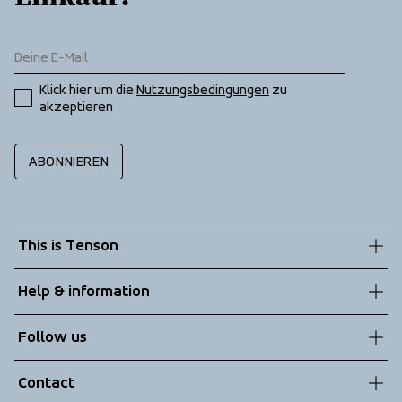
Klick hier um die 
Nutzungsbedingungen
 zu 
akzeptieren
ABONNIEREN
This is Tenson
About us
Help & information
Sustainability
Customer service
Follow us
Technologies
Terms & Conditions
Contact
Returns