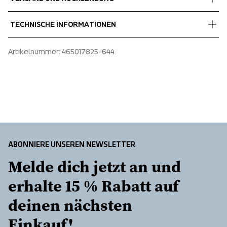
Shell fabric 1
 92% Recycled Polyamide, 8% Elastane
Kostenlose Lieferung bei Bestellungen über 60 €.
TECHNISCHE INFORMATIONEN
Wir versenden mit UPS, die tagsüber liefert.
Wählen Sie unbedingt eine Adresse aus, an der Sie das Paket 
Seamless
Artikelnummer
: 
465017825-644
erhalten.
High waist
One leg pocket with zipper
ABONNIERE UNSEREN NEWSLETTER
Melde dich jetzt an und 
erhalte 15 % Rabatt auf 
deinen nächsten 
Einkauf!