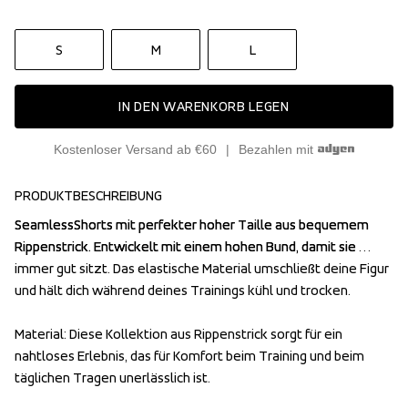
S
M
L
IN DEN WARENKORB LEGEN
Kostenloser Versand ab €60
Bezahlen mit
PRODUKTBESCHREIBUNG
SeamlessShorts mit perfekter hoher Taille aus bequemem 
SeamlessShorts mit perfekter hoher Taille aus bequemem 
Rippenstrick. Entwickelt mit einem hohen Bund, damit sie 
Rippenstrick. Entwickelt mit einem hohen Bund, damit sie 
immer gut sitzt. Das elastische Material umschließt deine Figur 
immer gut sitzt. Das elastische Material umschließt deine Figur 
und hält dich während deines Trainings kühl und trocken.

und hält dich während deines Trainings kühl und trocken.

Material: Diese Kollektion aus Rippenstrick sorgt für ein 
Material: Diese Kollektion aus Rippenstrick sorgt für ein 
nahtloses Erlebnis, das für Komfort beim Training und beim 
nahtloses Erlebnis, das für Komfort beim Training und beim 
täglichen Tragen unerlässlich ist.

täglichen Tragen unerlässlich ist.
