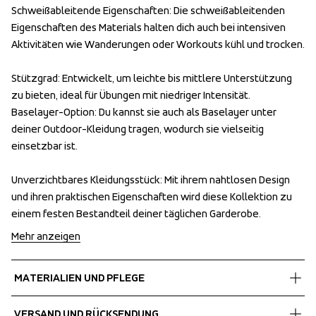
Schweißableitende Eigenschaften: Die schweißableitenden 
Schweißableitende Eigenschaften: Die schweißableitenden 
Eigenschaften des Materials halten dich auch bei intensiven 
Eigenschaften des Materials halten dich auch bei intensiven 
Aktivitäten wie Wanderungen oder Workouts kühl und trocken.

Aktivitäten wie Wanderungen oder Workouts kühl und trocken.

Stützgrad: Entwickelt, um leichte bis mittlere Unterstützung 
Stützgrad: Entwickelt, um leichte bis mittlere Unterstützung 
zu bieten, ideal für Übungen mit niedriger Intensität.

zu bieten, ideal für Übungen mit niedriger Intensität.

Baselayer-Option: Du kannst sie auch als Baselayer unter 
Baselayer-Option: Du kannst sie auch als Baselayer unter 
deiner Outdoor-Kleidung tragen, wodurch sie vielseitig 
deiner Outdoor-Kleidung tragen, wodurch sie vielseitig 
einsetzbar ist.

einsetzbar ist.

Unverzichtbares Kleidungsstück: Mit ihrem nahtlosen Design 
Unverzichtbares Kleidungsstück: Mit ihrem nahtlosen Design 
und ihren praktischen Eigenschaften wird diese Kollektion zu 
und ihren praktischen Eigenschaften wird diese Kollektion zu 
einem festen Bestandteil deiner täglichen Garderobe.
einem festen Bestandteil deiner täglichen Garderobe.
Mehr anzeigen
MATERIALIEN UND PFLEGE
Fabrics
VERSAND UND RÜCKSENDUNG