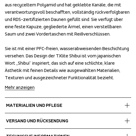
aus recyceltem Polyamid und hat geklebte Kanäle, die mit 
aus recyceltem Polyamid und hat geklebte Kanäle, die mit 
verantwortungsvoll beschafften, vollständig rückverfolgbaren 
verantwortungsvoll beschafften, vollständig rückverfolgbaren 
und RDS-zertifizierten Daunen gefüllt sind. Sie verfügt über 
und RDS-zertifizierten Daunen gefüllt sind. Sie verfügt über 
eine feste Kapuze, gegliederte Ärmel, einen verstellbaren 
eine feste Kapuze, gegliederte Ärmel, einen verstellbaren 
Saum und zwei Vordertaschen mit Reißverschlüssen.

Saum und zwei Vordertaschen mit Reißverschlüssen.

Sie ist mit einer PFC-freien, wasserabweisenden Beschichtung 
Sie ist mit einer PFC-freien, wasserabweisenden Beschichtung 
versehen. Das Design der TXlite Shibui ist vom japanischen 
versehen. Das Design der TXlite Shibui ist vom japanischen 
Wort „Shibui“ inspiriert, das sich auf eine schlichte, klare 
Wort „Shibui“ inspiriert, das sich auf eine schlichte, klare 
Ästhetik mit feinen Details wie ausgewählten Materialien, 
Ästhetik mit feinen Details wie ausgewählten Materialien, 
Texturen und ausgezeichneter Funktionalität bezieht.
Texturen und ausgezeichneter Funktionalität bezieht.
Mehr anzeigen
MATERIALIEN UND PFLEGE
Fabrics
VERSAND UND RÜCKSENDUNG
Shell fabric 1
 Light weight
Kostenlose Lieferung bei Bestellungen über 60 €.