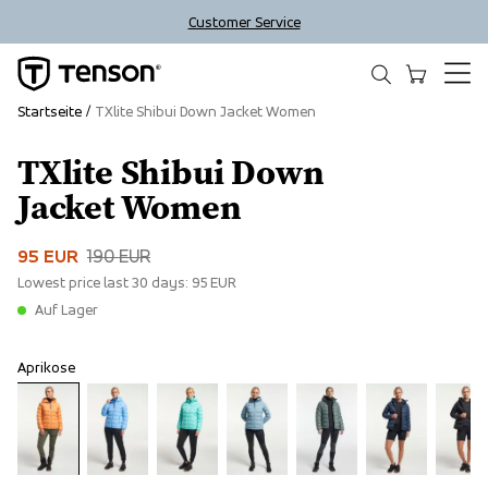
Customer Service
Startseite
TXlite Shibui Down Jacket Women
TXlite Shibui Down
Sale
Jacket Women
95 EUR
190 EUR
Lowest price last 30 days:
95 EUR
Auf Lager
Aprikose