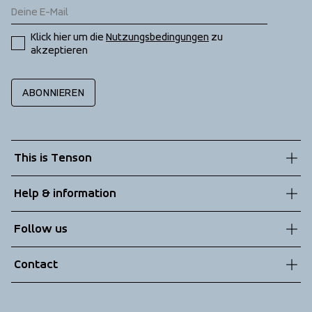
Klick hier um die 
Nutzungsbedingungen
 zu 
akzeptieren
ABONNIEREN
This is Tenson
About us
Help & information
Sustainability
Customer service
Follow us
Technologies
Terms & Conditions
Contact
Returns
info@tenson.com
Shipping