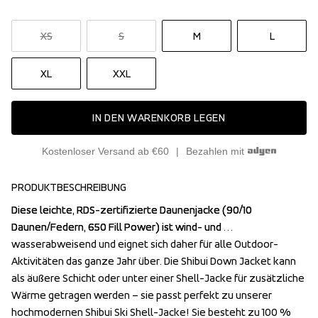
XS
S
M
L
XL
XXL
IN DEN WARENKORB LEGEN
Kostenloser Versand ab €60
Bezahlen mit
PRODUKTBESCHREIBUNG
Diese leichte, RDS-zertifizierte Daunenjacke (90/10 
Diese leichte, RDS-zertifizierte Daunenjacke (90/10 
Daunen/Federn, 650 Fill Power) ist wind- und 
Daunen/Federn, 650 Fill Power) ist wind- und 
wasserabweisend und eignet sich daher für alle Outdoor-
wasserabweisend und eignet sich daher für alle Outdoor-
Aktivitäten das ganze Jahr über. Die Shibui Down Jacket kann 
Aktivitäten das ganze Jahr über. Die Shibui Down Jacket kann 
als äußere Schicht oder unter einer Shell-Jacke für zusätzliche 
als äußere Schicht oder unter einer Shell-Jacke für zusätzliche 
Wärme getragen werden – sie passt perfekt zu unserer 
Wärme getragen werden – sie passt perfekt zu unserer 
hochmodernen Shibui Ski Shell-Jacke! Sie besteht zu 100 % 
hochmodernen Shibui Ski Shell-Jacke! Sie besteht zu 100 % 