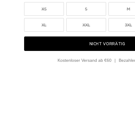
XS
S
M
XL
XXL
3XL
NICHT VORRÄTIG
Kostenloser Versand ab €60
Bezahle