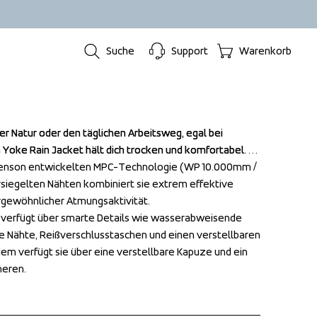
Suche
Support
Warenkorb
der Natur oder den täglichen Arbeitsweg, egal bei 
der Natur oder den täglichen Arbeitsweg, egal bei 
Yoke Rain Jacket hält dich trocken und komfortabel. 
Yoke Rain Jacket hält dich trocken und komfortabel. 
Tenson entwickelten MPC-Technologie (WP 10.000mm / 
Tenson entwickelten MPC-Technologie (WP 10.000mm / 
siegelten Nähten kombiniert sie extrem effektive 
siegelten Nähten kombiniert sie extrem effektive 
rgewöhnlicher Atmungsaktivität.

rgewöhnlicher Atmungsaktivität.

 verfügt über smarte Details wie wasserabweisende 
 verfügt über smarte Details wie wasserabweisende 
e Nähte, Reißverschlusstaschen und einen verstellbaren 
e Nähte, Reißverschlusstaschen und einen verstellbaren 
m verfügt sie über eine verstellbare Kapuze und ein 
m verfügt sie über eine verstellbare Kapuze und ein 
neren.
neren.