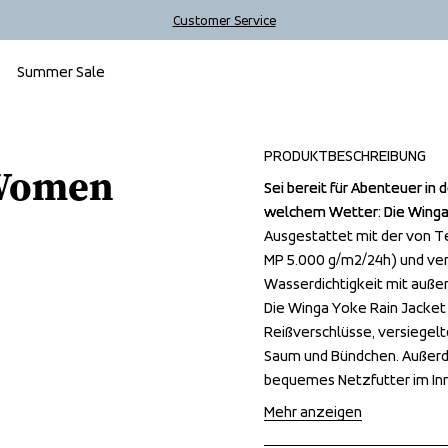
Customer Service
Summer Sale
PRODUKTBESCHREIBUNG
 Women
Sei bereit für Abenteuer in 
Sei bereit für Abenteuer in 
welchem Wetter: Die Winga 
welchem Wetter: Die Winga 
Ausgestattet mit der von 
Ausgestattet mit der von 
MP 5.000 g/m2/24h) und ver
MP 5.000 g/m2/24h) und ver
Wasserdichtigkeit mit auße
Wasserdichtigkeit mit auße
Die Winga Yoke Rain Jacket
Die Winga Yoke Rain Jacket
Reißverschlüsse, versiegelt
Reißverschlüsse, versiegelt
Saum und Bündchen. Außerde
Saum und Bündchen. Außerde
bequemes Netzfutter im In
bequemes Netzfutter im In
Mehr anzeigen