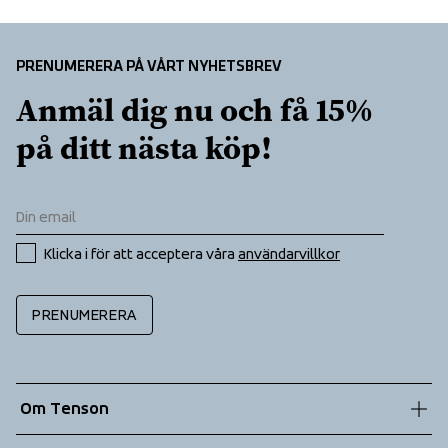
Fleece lined pockets
Folded chinguard
Helmet compatible hood
PRENUMERERA PÅ VÅRT NYHETSBREV
High collar
Anmäl dig nu och få 15% 
Inner lycra cuffs at sleeve ends
Kangaroo pocket at front
på ditt nästa köp!
Laminated brim
Laminated brim
Ski pass pocket
Taped seams
Two way zip at front
Klicka i för att acceptera våra 
användarvillkor
Ventilation under arm
PRENUMERERA
Om Tenson
Vår historia