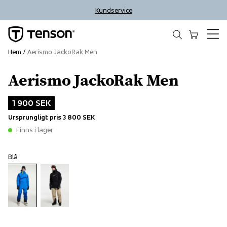
Kundservice
Hem
Aerismo JackoRak Men
Aerismo JackoRak Men
Outlet
1 900 SEK
Ursprungligt pris
3 800 SEK
Finns i lager
Blå