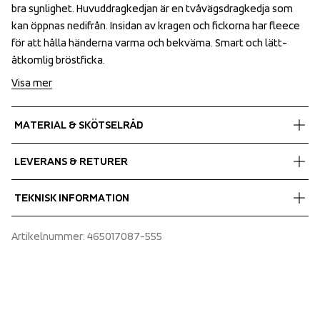
bra synlighet. Huvuddragkedjan är en tvåvägsdragkedja som 
bra synlighet. Huvuddragkedjan är en tvåvägsdragkedja som 
kan öppnas nedifrån. Insidan av kragen och fickorna har fleece 
kan öppnas nedifrån. Insidan av kragen och fickorna har fleece 
för att hålla händerna varma och bekväma. Smart och lätt-
för att hålla händerna varma och bekväma. Smart och lätt-
åtkomlig bröstficka.
åtkomlig bröstficka.
Visa mer
MATERIAL & SKÖTSELRÅD
Fabrics
LEVERANS & RETURER
Shell fabric 1
 94% Recycled Polyester, 6% Spandex 
Fri leverans på beställningar över 700;-.
TEKNISK INFORMATION
Lining
Vi skickar med Postnord som levererar under dagtid.
 100% Polyester 
Se till att välja en adress där du tar emot paketet.
80 gr Air-Push Polyester insulation
Artikelnummer
: 
465017087-555
Insulation
Adjustable cuffs
 100% Polyester
Articulated sleeves
E-dye Polyester lining
Fixed hood
Fleece inside collar