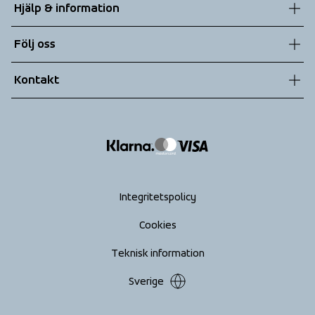
Hjälp & information
Hållbarhet
Kundtjänst
Följ oss
Teknologier
Allmänna villkor
Kontakt
Returer
info@tenson.com
Leverans
Size guide
Tillgänglighets­redogörelse
Ångra köp
Integritetspolicy
Cookies
Teknisk information
Sverige