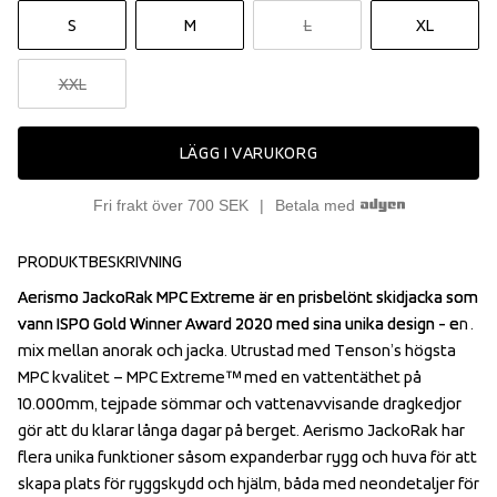
S
M
L
XL
XXL
LÄGG I VARUKORG
Fri frakt över 700 SEK
Betala med
PRODUKTBESKRIVNING
Aerismo JackoRak MPC Extreme är en prisbelönt skidjacka som 
Aerismo JackoRak MPC Extreme är en prisbelönt skidjacka som 
vann ISPO Gold Winner Award 2020 med sina unika design - en 
vann ISPO Gold Winner Award 2020 med sina unika design - en 
mix mellan anorak och jacka. Utrustad med Tenson’s högsta 
mix mellan anorak och jacka. Utrustad med Tenson’s högsta 
MPC kvalitet – MPC Extreme™ med en vattentäthet på 
MPC kvalitet – MPC Extreme™ med en vattentäthet på 
10.000mm, tejpade sömmar och vattenavvisande dragkedjor 
10.000mm, tejpade sömmar och vattenavvisande dragkedjor 
gör att du klarar långa dagar på berget. Aerismo JackoRak har 
gör att du klarar långa dagar på berget. Aerismo JackoRak har 
flera unika funktioner såsom expanderbar rygg och huva för att 
flera unika funktioner såsom expanderbar rygg och huva för att 
skapa plats för ryggskydd och hjälm, båda med neondetaljer för 
skapa plats för ryggskydd och hjälm, båda med neondetaljer för 