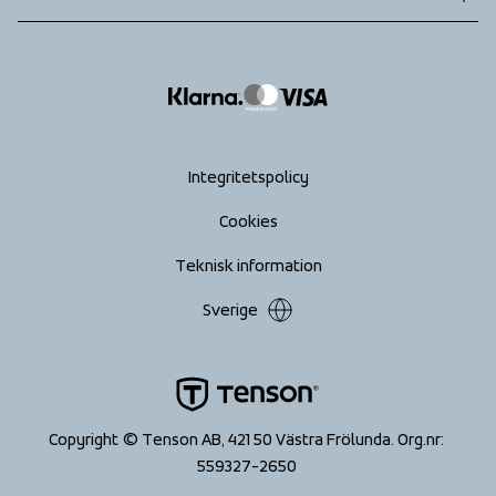
Returer
info@tenson.com
Leverans
Size guide
Tillgänglighets­redogörelse
Ångra köp
Integritetspolicy
Cookies
Teknisk information
Sverige
Copyright © Tenson AB, 421 50 Västra Frölunda. Org.nr: 
559327-2650 