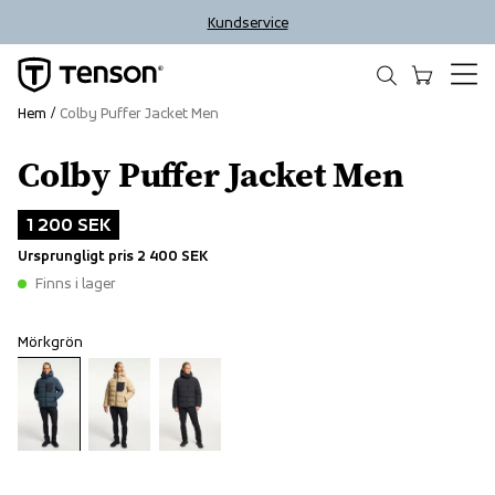
Kundservice
Hem
Colby Puffer Jacket Men
Colby Puffer Jacket Men
Outlet
1 200 SEK
Ursprungligt pris
2 400 SEK
Finns i lager
Mörkgrön