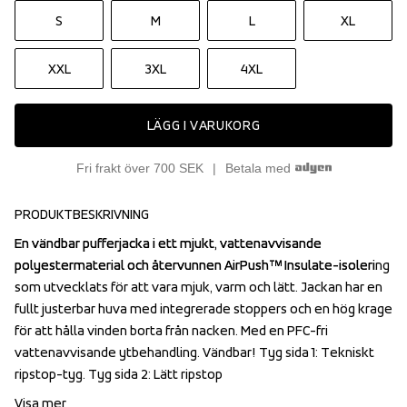
S
M
L
XL
XXL
3XL
4XL
LÄGG I VARUKORG
Fri frakt över 700 SEK
Betala med
PRODUKTBESKRIVNING
En vändbar pufferjacka i ett mjukt, vattenavvisande 
En vändbar pufferjacka i ett mjukt, vattenavvisande 
polyestermaterial och återvunnen AirPush™ Insulate-isolering 
polyestermaterial och återvunnen AirPush™ Insulate-isolering 
som utvecklats för att vara mjuk, varm och lätt. Jackan har en 
som utvecklats för att vara mjuk, varm och lätt. Jackan har en 
fullt justerbar huva med integrerade stoppers och en hög krage 
fullt justerbar huva med integrerade stoppers och en hög krage 
för att hålla vinden borta från nacken. Med en PFC-fri 
för att hålla vinden borta från nacken. Med en PFC-fri 
vattenavvisande ytbehandling. Vändbar! Tyg sida 1: Tekniskt 
vattenavvisande ytbehandling. Vändbar! Tyg sida 1: Tekniskt 
ripstop-tyg. Tyg sida 2: Lätt ripstop
ripstop-tyg. Tyg sida 2: Lätt ripstop
Visa mer