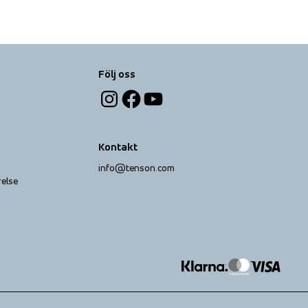
Följ oss
Kontakt
info@tenson.com
relse