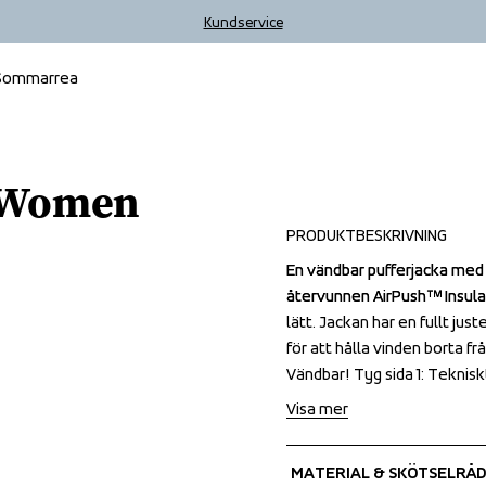
Kundservice
Sommarrea
Outlet
t Women
PRODUKTBESKRIVNING
En vändbar pufferjacka med 
En vändbar pufferjacka med 
återvunnen AirPush™ Insulat
återvunnen AirPush™ Insulat
lätt. Jackan har en fullt ju
lätt. Jackan har en fullt ju
för att hålla vinden borta f
för att hålla vinden borta f
Vändbar! Tyg sida 1: Tekniskt
Vändbar! Tyg sida 1: Tekniskt
Visa mer
MATERIAL & SKÖTSELRÅD