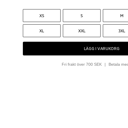
XS
S
M
XL
XXL
3XL
LÄGG I VARUKORG
Fri frakt över 700 SEK
Betala me