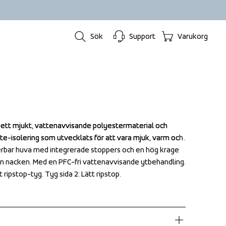
Sök
Support
Varukorg
ett mjukt, vattenavvisande polyestermaterial och 
ett mjukt, vattenavvisande polyestermaterial och 
e-isolering som utvecklats för att vara mjuk, varm och 
e-isolering som utvecklats för att vara mjuk, varm och 
sterbar huva med integrerade stoppers och en hög krage 
sterbar huva med integrerade stoppers och en hög krage 
rån nacken. Med en PFC-fri vattenavvisande ytbehandling. 
rån nacken. Med en PFC-fri vattenavvisande ytbehandling. 
 ripstop-tyg. Tyg sida 2: Lätt ripstop.
 ripstop-tyg. Tyg sida 2: Lätt ripstop.