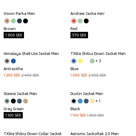
Vision Parka Men
Andrew Jacka Herr
Outlet
Outlet
Brown
Red
1 900
SEK
570
SEK
Himalaya Shell Lite Jacket Men
TXlite Shibui Down Jacket Men
Sale
Sale
+ 
3
Antracithe
Blue
1 200
SEK
2 400
SEK
1 000
SEK
2 000
SEK
Stewie Jacket Men
Dustin Jacket Men
Outlet
Sale
+ 
1
Grey Green
Black
1 100
SEK
1 140
SEK
1 900
SEK
TXlite Shibui Down Collar Jacket 
Aerismo JackoRak 2.0 Men