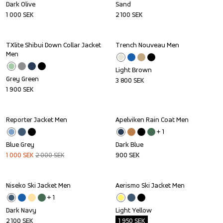
Dark Olive
Sand
1 000
SEK
2 100
SEK
TXlite Shibui Down Collar Jacket 
Trench Nouveau Men
Men
Light Brown
Grey Green
3 800
SEK
1 900
SEK
Reporter Jacket Men
Apelviken Rain Coat Men
Sale
+ 
1
Blue Grey
Dark Blue
1 000
SEK
2 000
SEK
900
SEK
Niseko Ski Jacket Men
Aerismo Ski Jacket Men
Outlet
+ 
1
Dark Navy
Light Yellow
2 100
SEK
1 950
SEK