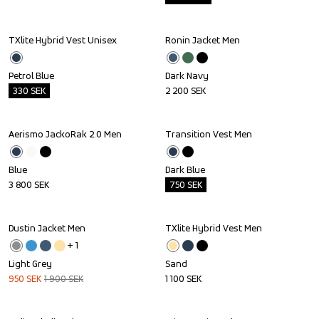
TXlite Hybrid Vest Unisex
Ronin Jacket Men
Outlet
Petrol Blue
Dark Navy
330
SEK
2 200
SEK
Aerismo JackoRak 2.0 Men
Transition Vest Men
Outlet
Blue
Dark Blue
3 800
SEK
750
SEK
Dustin Jacket Men
TXlite Hybrid Vest Men
Sale
+ 
1
Light Grey
Sand
950
SEK
1 900
SEK
1 100
SEK