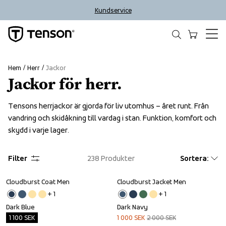
Kundservice
Hem
Herr
Jackor
Jackor för herr.
Tensons herrjackor är gjorda för liv utomhus – året runt. Från 
vandring och skidåkning till vardag i stan. Funktion, komfort och 
skydd i varje lager.
Filter
238
Produkter
Sortera
:
Cloudburst Coat Men
Cloudburst Jacket Men
Outlet
Sale
+ 
1
+ 
1
Dark Blue
Dark Navy
1 100
SEK
1 000
SEK
2 000
SEK