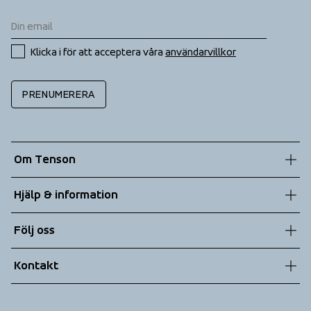
Klicka i för att acceptera våra 
användarvillkor
PRENUMERERA
Om Tenson
Vår historia
Hjälp & information
Hållbarhet
Kundtjänst
Följ oss
Teknologier
Allmänna villkor
Kontakt
Returer
info@tenson.com
Leverans