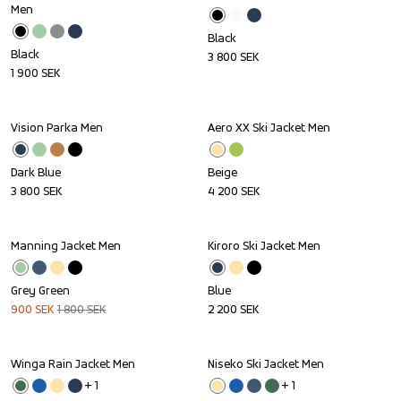
Men
Black
Black
3 800
SEK
1 900
SEK
Vision Parka Men
Aero XX Ski Jacket Men
Dark Blue
Beige
3 800
SEK
4 200
SEK
Manning Jacket Men
Kiroro Ski Jacket Men
Sale
Grey Green
Blue
900
SEK
1 800
SEK
2 200
SEK
Winga Rain Jacket Men
Niseko Ski Jacket Men
+ 
1
+ 
1