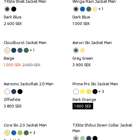
TXlite Shell Jacket Men
Winga Rain Jacket Men
+ 
1
Dark Blue
Dark Blue
2 400
SEK
1 000
SEK
Cloudburst Jacket Men
Aeron Ski Jacket Men
Sale
+ 
1
Beige
Grey Green
1 000
SEK
2 000
SEK
3 900
SEK
Aerismo JackoRak 2.0 Men
Prime Pro Ski Jacket Men
Outlet
+ 
3
Offwhite
Dark Orange
3 800
SEK
1 600
SEK
Core Ski 2.0 Jacket Men
TXlite Shibui Down Collar Jacket 
Sale
Men
+ 
3