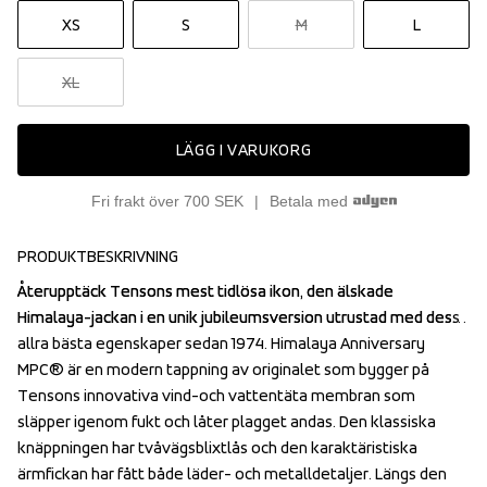
XS
S
M
L
XL
LÄGG I VARUKORG
Fri frakt över 700 SEK
Betala med
PRODUKTBESKRIVNING
Återupptäck Tensons mest tidlösa ikon, den älskade 
Återupptäck Tensons mest tidlösa ikon, den älskade 
Himalaya-jackan i en unik jubileumsversion utrustad med dess 
Himalaya-jackan i en unik jubileumsversion utrustad med dess 
allra bästa egenskaper sedan 1974. Himalaya Anniversary 
allra bästa egenskaper sedan 1974. Himalaya Anniversary 
MPC® är en modern tappning av originalet som bygger på 
MPC® är en modern tappning av originalet som bygger på 
Tensons innovativa vind-och vattentäta membran som 
Tensons innovativa vind-och vattentäta membran som 
släpper igenom fukt och låter plagget andas. Den klassiska 
släpper igenom fukt och låter plagget andas. Den klassiska 
knäppningen har tvåvägsblixtlås och den karaktäristiska 
knäppningen har tvåvägsblixtlås och den karaktäristiska 
ärmfickan har fått både läder- och metalldetaljer. Längs den 
ärmfickan har fått både läder- och metalldetaljer. Längs den 