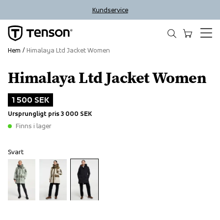
Kundservice
Hem
Himalaya Ltd Jacket Women
Himalaya Ltd Jacket Women
Outlet
1 500 SEK
Ursprungligt pris
3 000 SEK
Finns i lager
Svart