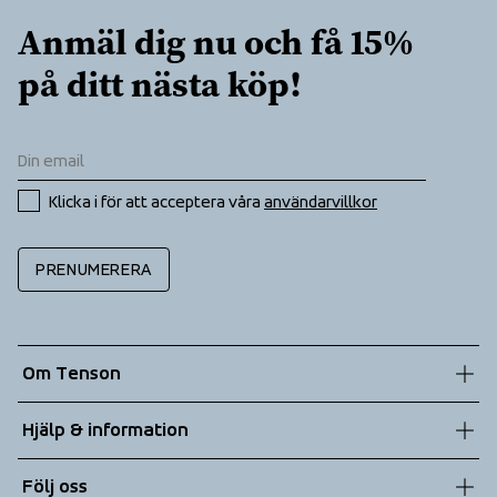
Two way hand pockets at front
Anmäl dig nu och få 15% 
på ditt nästa köp!
Klicka i för att acceptera våra 
användarvillkor
PRENUMERERA
Om Tenson
Vår historia
Hjälp & information
Hållbarhet
Kundtjänst
Följ oss
Teknologier