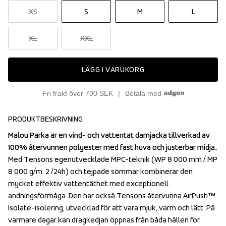
XS
S
M
L
XL
XXL
LÄGG I VARUKORG
Fri frakt över 700 SEK
Betala med
PRODUKTBESKRIVNING
Malou Parka är en vind- och vattentät damjacka tillverkad av 
Malou Parka är en vind- och vattentät damjacka tillverkad av 
100% återvunnen polyester med fast huva och justerbar midja. 
100% återvunnen polyester med fast huva och justerbar midja. 
Med Tensons egenutvecklade MPC-teknik (WP 8 000 mm / MP 
Med Tensons egenutvecklade MPC-teknik (WP 8 000 mm / MP 
8 000 g/m  2 /24h) och tejpade sömmar kombinerar den 
8 000 g/m  2 /24h) och tejpade sömmar kombinerar den 
mycket effektiv vattentäthet med exceptionell 
mycket effektiv vattentäthet med exceptionell 
andningsförmåga. Den har också Tensons återvunna AirPush™ 
andningsförmåga. Den har också Tensons återvunna AirPush™ 
Isolate-isolering, utvecklad för att vara mjuk, varm och lätt. På 
Isolate-isolering, utvecklad för att vara mjuk, varm och lätt. På 
varmare dagar kan dragkedjan öppnas från båda hållen för 
varmare dagar kan dragkedjan öppnas från båda hållen för 