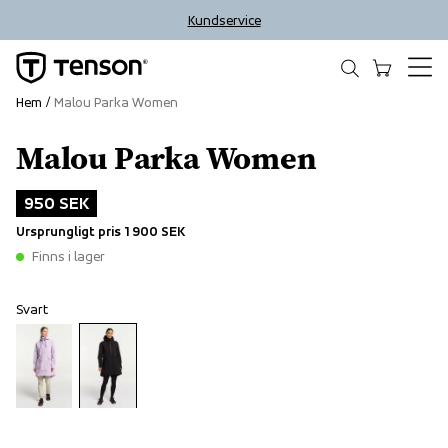
Kundservice
Hem
Malou Parka Women
Malou Parka Women
Outlet
950 SEK
Ursprungligt pris
1 900 SEK
Finns i lager
Svart