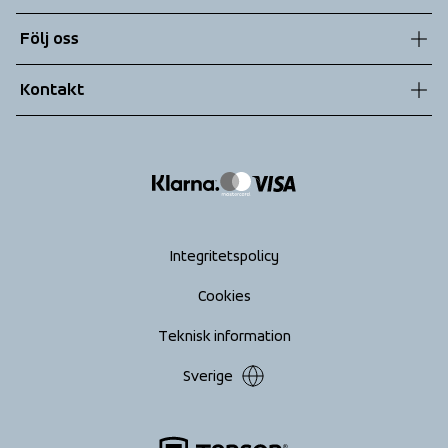
Hållbarhet
Kundtjänst
Följ oss
Teknologier
Allmänna villkor
Kontakt
Returer
info@tenson.com
Leverans
Size guide
Tillgänglighets­redogörelse
Ångra köp
Integritetspolicy
Cookies
Teknisk information
Sverige