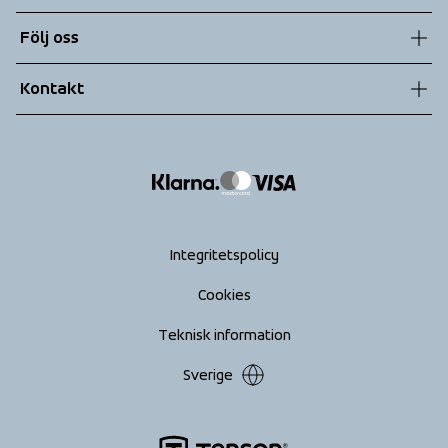
Hållbarhet
Kundtjänst
Följ oss
Teknologier
Allmänna villkor
Kontakt
Returer
info@tenson.com
Leverans
Size guide
Tillgänglighets­redogörelse
Ångra köp
Integritetspolicy
Cookies
Teknisk information
Sverige