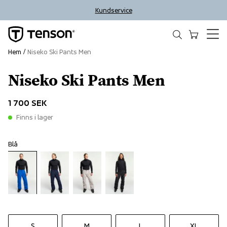
Kundservice
Hem
Niseko Ski Pants Men
Niseko Ski Pants Men
1 700 SEK
Finns i lager
Blå
S
M
L
XL