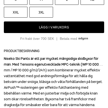
XXL
3XL
LÄGG I VARUKORG
Fri frakt över 700 SEK
Betala med
PRODUKTBESKRIVNING
Niseko Ski Pants är ett par mycket mångsidiga skidbyxor för 
Niseko Ski Pants är ett par mycket mångsidiga skidbyxor för 
män. Med Tensons egenutvecklade MPC-teknik (WP 10 000 
män. Med Tensons egenutvecklade MPC-teknik (WP 10 000 
mm / MP 10 000 g/m2/24 h) som kombinerar mycket effektiv 
mm / MP 10 000 g/m2/24 h) som kombinerar mycket effektiv 
vattentäthet med god andningsförmåga för att hålla dig 
vattentäthet med god andningsförmåga för att hålla dig 
bekväm under snöiga, blåsiga och våta förhållanden på berget. 
bekväm under snöiga, blåsiga och våta förhållanden på berget. 
AirPush™-isoleringen ger effektiv fukthantering med 
AirPush™-isoleringen ger effektiv fukthantering med 
bibehållen värme. Med en justerbar midja och förböjda knän 
bibehållen värme. Med en justerbar midja och förböjda knän 
som ökar rörelsefriheten. Byxorna har två framfickor med 
som ökar rörelsefriheten. Byxorna har två framfickor med 
dragkedja för småsaker eller bara för att värma händerna. 
dragkedja för småsaker eller bara för att värma händerna. 