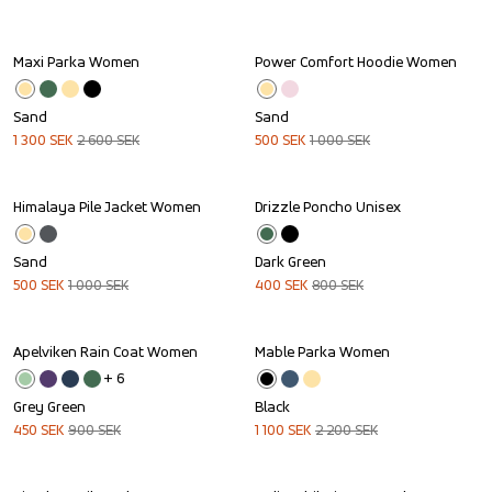
Maxi Parka Women
Power Comfort Hoodie Women
Sale
Sale
Sand
Sand
1 300
SEK
2 600
SEK
500
SEK
1 000
SEK
Himalaya Pile Jacket Women
Drizzle Poncho Unisex
Sale
Sale
Sand
Dark Green
500
SEK
1 000
SEK
400
SEK
800
SEK
Apelviken Rain Coat Women
Mable Parka Women
Sale
Sale
+ 
6
Grey Green
Black
450
SEK
900
SEK
1 100
SEK
2 200
SEK