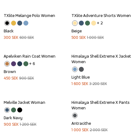
TXlite Melange Polo Women
TXlite Adventure Shorts Women
Sale
Sale
+ 
2
Black
Beige
300
SEK
600
SEK
500
SEK
1 000
SEK
Apelviken Rain Coat Women
Himalaya Shell Extreme X Jacket 
Sale
Sale
Women
+ 
6
Brown
Light Blue
450
SEK
900
SEK
1 600
SEK
3 200
SEK
Melville Jacket Woman
Himalaya Shell Extreme X Pants 
Sale
Sale
Women
Dark Navy
Antracithe
900
SEK
1 200
SEK
1 000
SEK
2 000
SEK