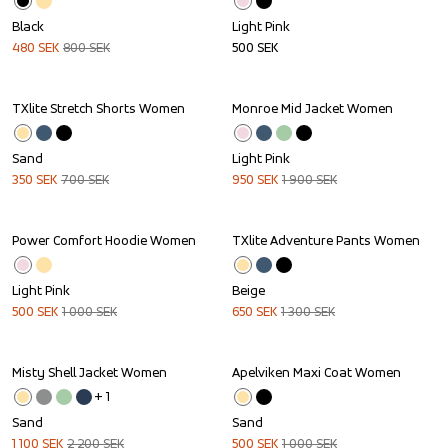
Black
Light Pink
480
SEK
800
SEK
500
SEK
TXlite Stretch Shorts Women
Monroe Mid Jacket Women
Sale
Sale
Sand
Light Pink
350
SEK
700
SEK
950
SEK
1 900
SEK
Power Comfort Hoodie Women
TXlite Adventure Pants Women
Sale
Sale
Light Pink
Beige
500
SEK
1 000
SEK
650
SEK
1 300
SEK
Misty Shell Jacket Women
Apelviken Maxi Coat Women
Sale
Sale
+ 
1
Sand
Sand
1 100
SEK
2 200
SEK
500
SEK
1 000
SEK