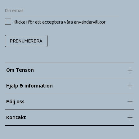
Klicka i för att acceptera våra 
användarvillkor
PRENUMERERA
Om Tenson
Vår historia
Hjälp & information
Hållbarhet
Kundtjänst
Följ oss
Teknologier
Allmänna villkor
Kontakt
Returer
info@tenson.com
Leverans