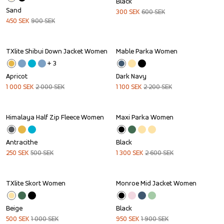
Black
Sand
300
SEK
600
SEK
450
SEK
900
SEK
TXlite Shibui Down Jacket Women
Mable Parka Women
Sale
Sale
+ 
3
Apricot
Dark Navy
1 000
SEK
2 000
SEK
1 100
SEK
2 200
SEK
Himalaya Half Zip Fleece Women
Maxi Parka Women
Sale
Sale
Antracithe
Black
250
SEK
500
SEK
1 300
SEK
2 600
SEK
TXlite Skort Women
Monroe Mid Jacket Women
Sale
Sale
Beige
Black
500
SEK
1 000
SEK
950
SEK
1 900
SEK