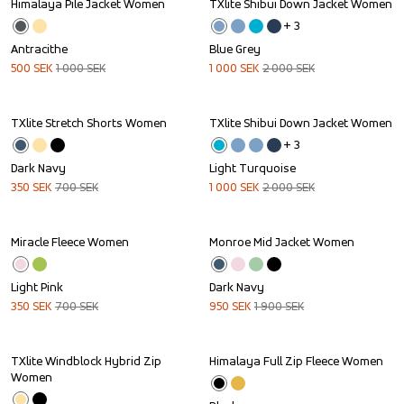
Himalaya Pile Jacket Women
TXlite Shibui Down Jacket Women
Sale
Sale
+ 
3
Antracithe
Blue Grey
500
SEK
1 000
SEK
1 000
SEK
2 000
SEK
TXlite Stretch Shorts Women
TXlite Shibui Down Jacket Women
Sale
Sale
+ 
3
Dark Navy
Light Turquoise
350
SEK
700
SEK
1 000
SEK
2 000
SEK
Miracle Fleece Women
Monroe Mid Jacket Women
Sale
Sale
Light Pink
Dark Navy
350
SEK
700
SEK
950
SEK
1 900
SEK
TXlite Windblock Hybrid Zip 
Himalaya Full Zip Fleece Women
Sale
Sale
Women