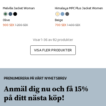
Melville Jacket Woman
Himalaya MPC Plus Jacket Women
Sale
Sale
Olive
Beige
900
SEK
1 200
SEK
700
SEK
1 400
SEK
Visar 1-36 av 82 produkter
VISA FLER PRODUKTER
PRENUMERERA PÅ VÅRT NYHETSBREV
Anmäl dig nu och få 15% 
på ditt nästa köp!