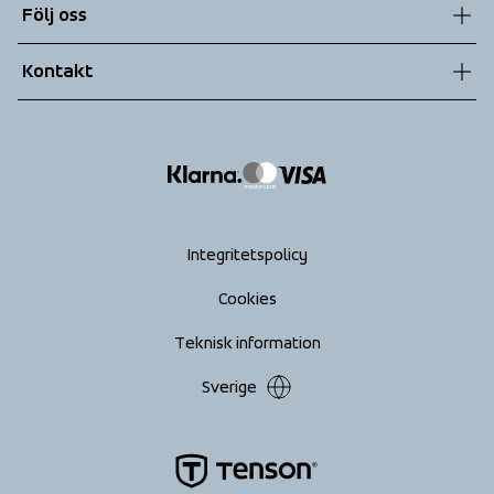
Följ oss
Teknologier
Allmänna villkor
Kontakt
Returer
info@tenson.com
Leverans
Size guide
Tillgänglighets­redogörelse
Ångra köp
Integritetspolicy
Cookies
Teknisk information
Sverige