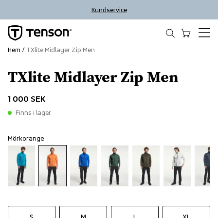
Kundservice
Hem
TXlite Midlayer Zip Men
TXlite Midlayer Zip Men
1 000 SEK
Finns i lager
Mörkorange
S
M
L
XL