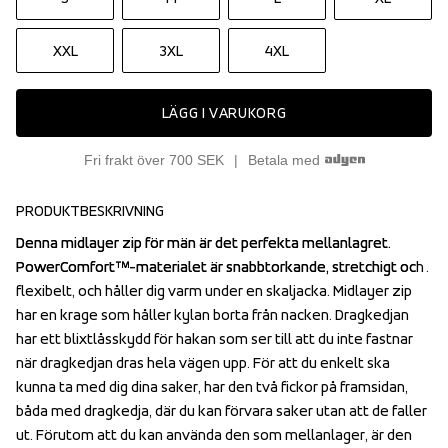
XXL
3XL
4XL
LÄGG I VARUKORG
Fri frakt över 700 SEK
Betala med
PRODUKTBESKRIVNING
Denna midlayer zip för män är det perfekta mellanlagret. 
Denna midlayer zip för män är det perfekta mellanlagret. 
PowerComfort™-materialet är snabbtorkande, stretchigt och 
PowerComfort™-materialet är snabbtorkande, stretchigt och 
flexibelt, och håller dig varm under en skaljacka. Midlayer zip 
flexibelt, och håller dig varm under en skaljacka. Midlayer zip 
har en krage som håller kylan borta från nacken. Dragkedjan 
har en krage som håller kylan borta från nacken. Dragkedjan 
har ett blixtlåsskydd för hakan som ser till att du inte fastnar 
har ett blixtlåsskydd för hakan som ser till att du inte fastnar 
när dragkedjan dras hela vägen upp. För att du enkelt ska 
när dragkedjan dras hela vägen upp. För att du enkelt ska 
kunna ta med dig dina saker, har den två fickor på framsidan, 
kunna ta med dig dina saker, har den två fickor på framsidan, 
båda med dragkedja, där du kan förvara saker utan att de faller 
båda med dragkedja, där du kan förvara saker utan att de faller 
ut. Förutom att du kan använda den som mellanlager, är den 
ut. Förutom att du kan använda den som mellanlager, är den 