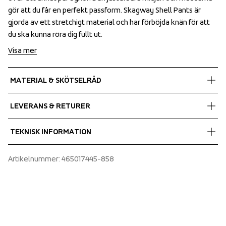
gör att du får en perfekt passform. Skagway Shell Pants är 
gör att du får en perfekt passform. Skagway Shell Pants är 
gjorda av ett stretchigt material och har förböjda knän för att 
gjorda av ett stretchigt material och har förböjda knän för att 
du ska kunna röra dig fullt ut.
du ska kunna röra dig fullt ut.
Visa mer
MATERIAL & SKÖTSELRÅD
Fabrics
LEVERANS & RETURER
Shell fabric 1
 MPC Extreme
Fri leverans på beställningar över 700;-.
TEKNISK INFORMATION
 Rip stop
Vi skickar med Postnord som levererar under dagtid.
 WP 20 000 mm
Se till att välja en adress där du tar emot paketet.
Articulated sleeves, Folded chinguard, Half zip at neck 
Artikelnummer
: 
465017445-858
 MP 10 000 g/m2/24h
opening, Mesh ventilation at center back
 PFC-free water repellent finish
 100% Polyamide