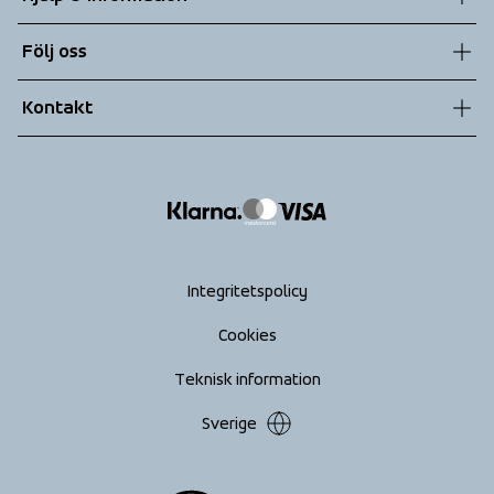
Hållbarhet
Kundtjänst
Följ oss
Teknologier
Allmänna villkor
Kontakt
Returer
info@tenson.com
Leverans
Size guide
Tillgänglighets­redogörelse
Ångra köp
Integritetspolicy
Cookies
Teknisk information
Sverige