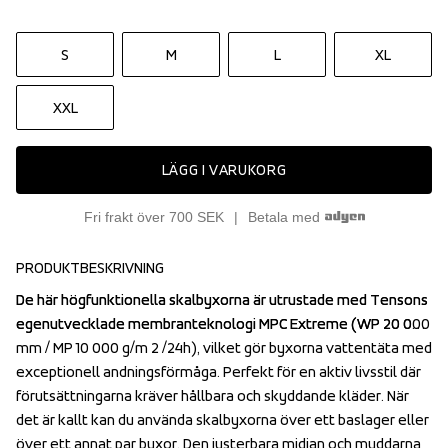
S
M
L
XL
XXL
LÄGG I VARUKORG
Fri frakt över 700 SEK
Betala med
PRODUKTBESKRIVNING
De här högfunktionella skalbyxorna är utrustade med Tensons 
De här högfunktionella skalbyxorna är utrustade med Tensons 
egenutvecklade membranteknologi MPC Extreme (WP 20 000 
egenutvecklade membranteknologi MPC Extreme (WP 20 000 
mm / MP 10 000 g/m 2 /24h), vilket gör byxorna vattentäta med 
mm / MP 10 000 g/m 2 /24h), vilket gör byxorna vattentäta med 
exceptionell andningsförmåga. Perfekt för en aktiv livsstil där 
exceptionell andningsförmåga. Perfekt för en aktiv livsstil där 
förutsättningarna kräver hållbara och skyddande kläder. När 
förutsättningarna kräver hållbara och skyddande kläder. När 
det är kallt kan du använda skalbyxorna över ett baslager eller 
det är kallt kan du använda skalbyxorna över ett baslager eller 
över ett annat par byxor. Den justerbara midjan och muddarna 
över ett annat par byxor. Den justerbara midjan och muddarna 