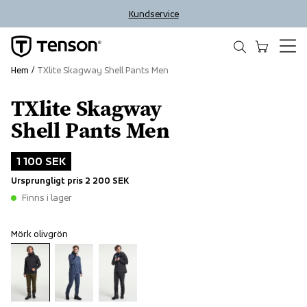
Kundservice
Hem
TXlite Skagway Shell Pants Men
TXlite Skagway
Outlet
Shell Pants Men
1 100 SEK
Ursprungligt pris
2 200 SEK
Finns i lager
Mörk olivgrön