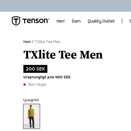
Herr
Dam
Quality Outlet
Hem
TXlite Tee Men
TXlite Tee Men
200 SEK
Ursprungligt pris
400 SEK
Slut i lager
Ljusgrön