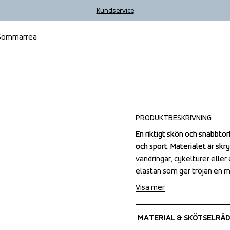
Kundservice
Sommarrea
Outlet
PRODUKTBESKRIVNING
En riktigt skön och snabbtor
En riktigt skön och snabbtor
och sport. Materialet är skry
och sport. Materialet är skry
vandringar, cykelturer elle
vandringar, cykelturer elle
elastan som ger tröjan en 
elastan som ger tröjan en 
Visa mer
MATERIAL & SKÖTSELRÅD