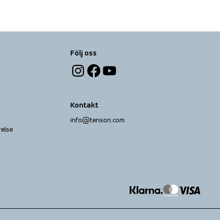
Följ oss
Kontakt
info@tenson.com
relse