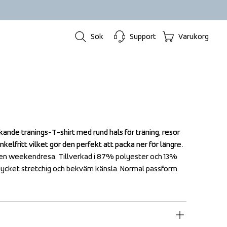
Sök
Support
Varukorg
kande tränings-T-shirt med rund hals för träning, resor 
kande tränings-T-shirt med rund hals för träning, resor 
nkelfritt vilket gör den perfekt att packa ner för längre 
nkelfritt vilket gör den perfekt att packa ner för längre 
r en weekendresa. Tillverkad i 87% polyester och 13% 
r en weekendresa. Tillverkad i 87% polyester och 13% 
mycket stretchig och bekväm känsla. Normal passform.
mycket stretchig och bekväm känsla. Normal passform.