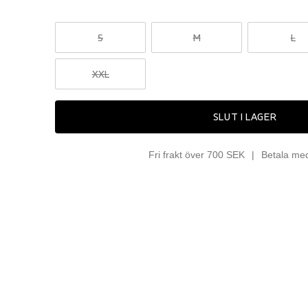
S
M
L
XXL
SLUT I LAGER
Fri frakt över 700 SEK
Betala me