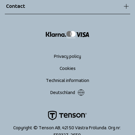
Contact
Returns
info@tenson.com
Shipping
Size guide
Accessibility statement
Return your order
Privacy policy
Cookies
Technical information
Deutschland
Copyright © Tenson AB, 421 50 Västra Frölunda. Org.nr: 
559327-2650 