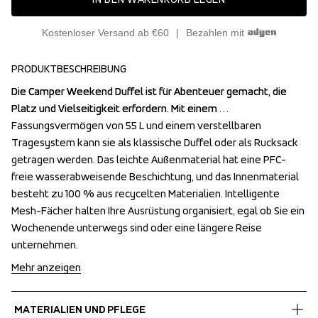
Kostenloser Versand ab €60
Bezahlen mit
PRODUKTBESCHREIBUNG
Die Camper Weekend Duffel ist für Abenteuer gemacht, die 
Die Camper Weekend Duffel ist für Abenteuer gemacht, die 
Platz und Vielseitigkeit erfordern. Mit einem 
Platz und Vielseitigkeit erfordern. Mit einem 
Fassungsvermögen von 55 L und einem verstellbaren 
Fassungsvermögen von 55 L und einem verstellbaren 
Tragesystem kann sie als klassische Duffel oder als Rucksack 
Tragesystem kann sie als klassische Duffel oder als Rucksack 
getragen werden. Das leichte Außenmaterial hat eine PFC-
getragen werden. Das leichte Außenmaterial hat eine PFC-
freie wasserabweisende Beschichtung, und das Innenmaterial 
freie wasserabweisende Beschichtung, und das Innenmaterial 
besteht zu 100 % aus recycelten Materialien. Intelligente 
besteht zu 100 % aus recycelten Materialien. Intelligente 
Mesh-Fächer halten Ihre Ausrüstung organisiert, egal ob Sie ein 
Mesh-Fächer halten Ihre Ausrüstung organisiert, egal ob Sie ein 
Wochenende unterwegs sind oder eine längere Reise 
Wochenende unterwegs sind oder eine längere Reise 
unternehmen.
unternehmen.
Mehr anzeigen
MATERIALIEN UND PFLEGE