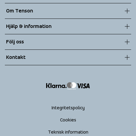
Om Tenson
Vår historia
Hjälp & information
Hållbarhet
Kundtjänst
Följ oss
Teknologier
Allmänna villkor
Kontakt
Returer
info@tenson.com
Leverans
Size guide
Tillgänglighets­redogörelse
Ångra köp
Integritetspolicy
Cookies
Teknisk information