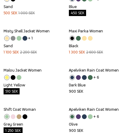
Sand
Blue
500
SEK
1 000
SEK
450
SEK
Misty Shell Jacket Women
Maxi Parka Women
Sale
Sale
+ 
1
Sand
Black
1 100
SEK
2 200
SEK
1 300
SEK
2 600
SEK
Malou Jacket Women
Apelviken Rain Coat Women
Outlet
+ 
6
Light Yellow
Dark Blue
510
SEK
900
SEK
Shift Coat Woman
Apelviken Rain Coat Women
Outlet
+ 
6
Grey Green
Olive
1 250
SEK
900
SEK