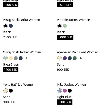
1 100
SEK
1 500
SEK
Misty Shell Parka Women
Maddie Jacket Women
Outlet
Black
Black
2 500
SEK
1 000
SEK
Misty Shell Jacket Women
Apelviken Rain Coat Women
Outlet
+ 
1
+ 
6
Grey Green
Sand
1 100
SEK
900
SEK
Yoke Half Zip Women
Milla Jacket Women
Outlet
Sand
Light Blue
900
SEK
1 100
SEK