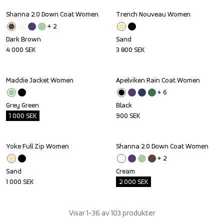
Shanna 2.0 Down Coat Women
Trench Nouveau Women
+ 
2
Dark Brown
Sand
4 000
SEK
3 800
SEK
Maddie Jacket Women
Apelviken Rain Coat Women
Outlet
+ 
6
Grey Green
Black
1 000
SEK
900
SEK
Yoke Full Zip Women
Shanna 2.0 Down Coat Women
Outlet
+ 
2
Sand
Cream
1 000
SEK
2 000
SEK
Visar 1-36 av 103 produkter