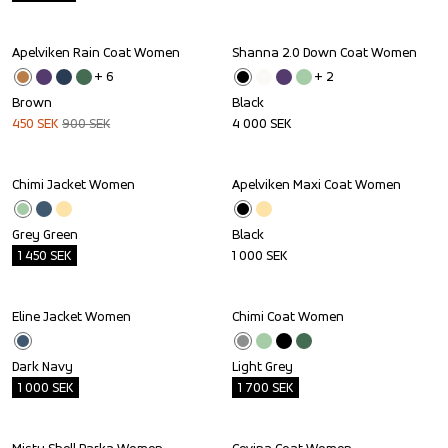
Apelviken Rain Coat Women
Shanna 2.0 Down Coat Women
Sale
+ 
6
+ 
2
Brown
Black
450
SEK
900
SEK
4 000
SEK
Chimi Jacket Women
Apelviken Maxi Coat Women
Outlet
Grey Green
Black
1 450
SEK
1 000
SEK
Eline Jacket Women
Chimi Coat Women
Outlet
Outlet
Dark Navy
Light Grey
1 000
SEK
1 700
SEK