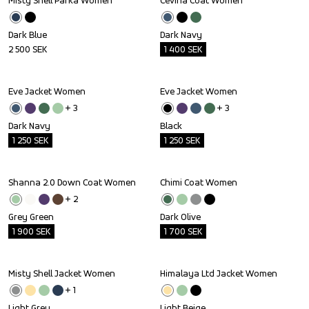
Misty Shell Parka Women
Cevina Coat Women
Outlet
Dark Blue
Dark Navy
2 500
SEK
1 400
SEK
Eve Jacket Women
Eve Jacket Women
Outlet
Outlet
+ 
3
+ 
3
Dark Navy
Black
1 250
SEK
1 250
SEK
Shanna 2.0 Down Coat Women
Chimi Coat Women
Outlet
Outlet
+ 
2
Grey Green
Dark Olive
1 900
SEK
1 700
SEK
Misty Shell Jacket Women
Himalaya Ltd Jacket Women
Outlet
Outlet
+ 
1
Light Grey
Light Beige