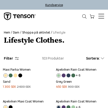
Kundservice
Hem
Dam
Shoppa på aktivtet
Lifestyle
Lifestyle Clothes.
Filter
103
Produkter
Sortera
:
Maxi Parka Women
Apelviken Rain Coat Women
Sale
Sale
+ 
6
Sand
Grey Green
1 300
SEK
2 600
SEK
450
SEK
900
SEK
Apelviken Maxi Coat Women
Apelviken Rain Coat Women
Sale
Outlet
+ 
6